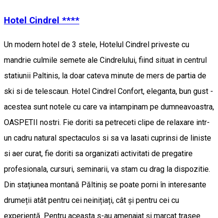
Hotel Cindrel ****
Un modern hotel de 3 stele, Hotelul Cindrel priveste cu
mandrie culmile semete ale Cindrelului, fiind situat in centrul
statiunii Paltinis, la doar cateva minute de mers de partia de
ski si de telescaun. Hotel Cindrel Confort, eleganta, bun gust -
acestea sunt notele cu care va intampinam pe dumneavoastra,
OASPETII nostri. Fie doriti sa petreceti clipe de relaxare intr-
un cadru natural spectaculos si sa va lasati cuprinsi de liniste
si aer curat, fie doriti sa organizati activitati de pregatire
profesionala, cursuri, seminarii, va stam cu drag la dispozitie.
Din stațiunea montană Păltiniș se poate porni în interesante
drumeții atât pentru cei neinițiați, cât și pentru cei cu
experiență. Pentru aceasta s-au amenajat și marcat trasee