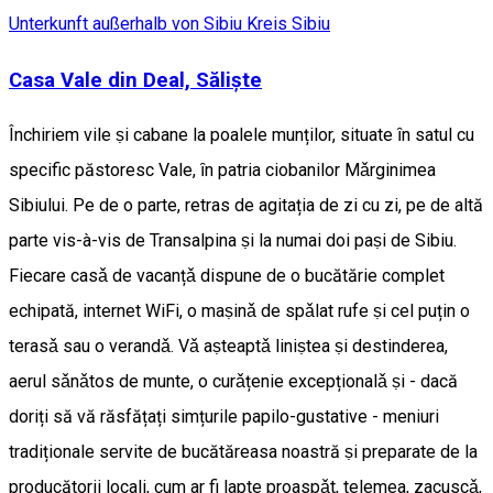
Unterkunft außerhalb von Sibiu
Kreis Sibiu
Casa Vale din Deal, Săliște
Închiriem vile ṣi cabane la poalele munților, situate ȋn satul cu
specific păstoresc Vale, ȋn patria ciobanilor Mǎrginimea
Sibiului. Pe de o parte, retras de agitația de zi cu zi, pe de altă
parte vis-à-vis de Transalpina ṣi la numai doi paṣi de Sibiu.
Fiecare casǎ de vacanțǎ dispune de o bucătărie complet
echipată, internet WiFi, o maṣinǎ de spǎlat rufe ṣi cel puțin o
terasǎ sau o verandǎ. Vǎ aṣteaptǎ liniṣtea ṣi destinderea,
aerul sǎnǎtos de munte, o curǎțenie excepționalǎ ṣi - dacă
doriți să vă răsfățați simțurile papilo-gustative - meniuri
tradiționale servite de bucătăreasa noastră ṣi preparate de la
producătorii locali, cum ar fi lapte proaspǎt, telemea, zacuscǎ,