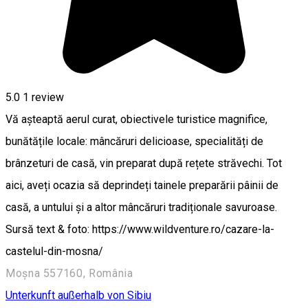
5.0
1 review
Vă așteaptă aerul curat, obiectivele turistice magnifice,
bunătățile locale: mâncăruri delicioase, specialități de
brânzeturi de casă, vin preparat după rețete străvechi. Tot
aici, aveți ocazia să deprindeți tainele preparării pâinii de
casă, a untului și a altor mâncăruri tradiționale savuroase.
Sursă text & foto: https://www.wildventure.ro/cazare-la-
castelul-din-mosna/
Moșna 557160, România
Unterkunft außerhalb von Sibiu