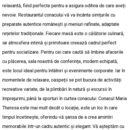
relaxantă, fiind perfecte pentru a asigura odihna de care aveți
nevoie. Restaurantul conacului vă va încânta simțurile cu
preparate autentice românești și meniuri rafinate, adaptate
rețetelor tradiționale. Fiecare masă este o călătorie culinară,
iar atmosfera intimă și primitoare creează cadrul perfect
pentru socializare. Pentru cei care caută să îmbine afacerile
cu plăcerea, sala noastră de conferințe, modern echipată,
este locul ideal pentru întâlniri și evenimente corporate. Iar în
momentele de relaxare, oaspeții se pot bucura de activități
recreative variate, de la plimbări în natură și excursii în
împrejurimi, până la sporturi în curtea conacului. Conacul Maria
Theresa este mai mult decât o locație, este un loc în care
timpul încetinește, oferindu-vă șansa de a crea amintiri
memorabile într-un cadru autentic și elegant. Vă așteptăm cu