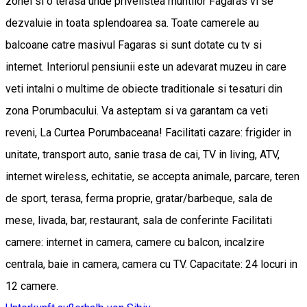
zonei si o terasa unde privelistea muntilor Fagaras vi se
dezvaluie in toata splendoarea sa. Toate camerele au
balcoane catre masivul Fagaras si sunt dotate cu tv si
internet. Interiorul pensiunii este un adevarat muzeu in care
veti intalni o multime de obiecte traditionale si tesaturi din
zona Porumbacului. Va asteptam si va garantam ca veti
reveni, La Curtea Porumbaceana! Facilitati cazare: frigider in
unitate, transport auto, sanie trasa de cai, TV in living, ATV,
internet wireless, echitatie, se accepta animale, parcare, teren
de sport, terasa, ferma proprie, gratar/barbeque, sala de
mese, livada, bar, restaurant, sala de conferinte Facilitati
camere: internet in camera, camere cu balcon, incalzire
centrala, baie in camera, camera cu TV. Capacitate: 24 locuri in
12 camere.