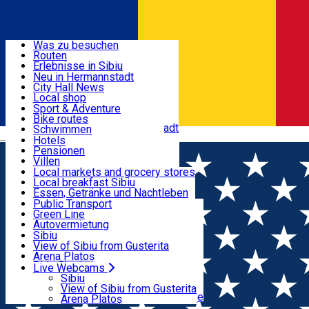
Entdecke
Was zu besuchen
Routen
Nützliche informationen
Erlebnisse in Sibiu
Podcast
Neu in Hermannstadt
Kultur
City Hall News
Aktivitäten & Abenteuer
Museen
Local shop
Kirchen
Sibiu Handwerker
Sport & Adventure
Parks, Zoo
Sibiul Verde
Bike routes
Unterkunft
Im Umkreis von Hermannstadt
Public services
Schwimmen
Română
Bildung
Reiten
Hotels
Wie komme ich nach Sibiu?
Fitnessstudio
Pensionen
Essen, Getränke & Nachtleben
Touristeninfo
Loc de joacă indoor
Villen
Reiseführer
Loc de joacă outdoor
Hostels
Local markets and grocery stores
Guided tours
Ski
Motels
Local breakfast Sibiu
Transport & Parken
Local publication
Eislaufen
Camping
Essen, Getränke und Nachtleben
Schönheitssalon
Yoga
Zimmer zu vermieten
Pizza
Public Transport
Wohnungen
Fast Food
Green Line
Live Webcams
Unterkunft außerhalb von Sibiu
Kaffeestube
Autovermietung
Konditorei
Fahrad verleih
Sibiu
Pub, Bar
Scooter rentals
View of Sibiu from Gusterita
Nachtclubs
Taxi
Arena Platoș
Bäckerei
Ride Sharing
Live Webcams
Home
Unterkunft außerhalb von Sibiu
Park-Tickets
Sibiu
Parkplätze
View of Sibiu from Gusterita
Ladestationen für Elektrofahrzeuge
Arena Platoș