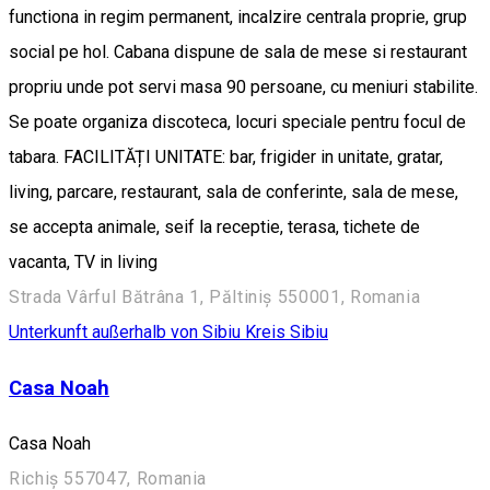
functiona in regim permanent, incalzire centrala proprie, grup
social pe hol. Cabana dispune de sala de mese si restaurant
propriu unde pot servi masa 90 persoane, cu meniuri stabilite.
Se poate organiza discoteca, locuri speciale pentru focul de
tabara. FACILITĂȚI UNITATE: bar, frigider in unitate, gratar,
living, parcare, restaurant, sala de conferinte, sala de mese,
se accepta animale, seif la receptie, terasa, tichete de
vacanta, TV in living
Strada Vârful Bătrâna 1, Păltiniș 550001, Romania
Unterkunft außerhalb von Sibiu
Kreis Sibiu
Casa Noah
Casa Noah
Richiș 557047, Romania