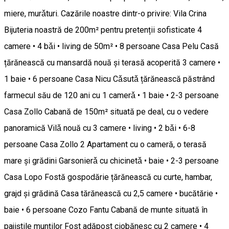
miere, murǎturi. Cazările noastre dintr-o privire: Vila Crina
Bijuteria noastră de 200m² pentru pretenții sofisticate 4
camere • 4 bǎi • living de 50m² • 8 persoane Casa Pelu Casă
țărănească cu mansardă nouă și terasă acoperită 3 camere •
1 baie • 6 persoane Casa Nicu Cǎsutǎ țărănească păstrând
farmecul său de 120 ani cu 1 camerǎ • 1 baie • 2-3 persoane
Casa Zollo Cabană de 150m² situată pe deal, cu o vedere
panoramică Vilǎ nouă cu 3 camere • living • 2 bǎi • 6-8
persoane Casa Zollo 2 Apartament cu o cameră, o terasă
mare și grădini Garsonierǎ cu chicinetǎ • baie • 2-3 persoane
Casa Lopo Fostă gospodărie țărănească cu curte, hambar,
grajd și grădină Casa tărănească cu 2,5 camere • bucătărie •
baie • 6 persoane Cozo Fantu Cabană de munte situată în
pajiștile munților Fost adăpost ciobănesc cu 2 camere • 4