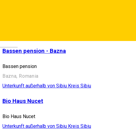
Badiu's Guest House Sibiu
Str. Octavian Goga, nr.786, Rășinari 550227, Romania
Activities in Sibiu County
Unterkunft außerhalb von Sibiu
Kreis
Sibiu
Deutsch
Bassen pension - Bazna
Bassen pension
Bazna, Romania
Unterkunft außerhalb von Sibiu
Kreis Sibiu
Bio Haus Nucet
Bio Haus Nucet
Unterkunft außerhalb von Sibiu
Kreis Sibiu