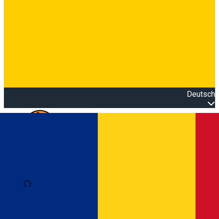
Deutsch
Open main menu
Loading
Anmeldung
Anmelden