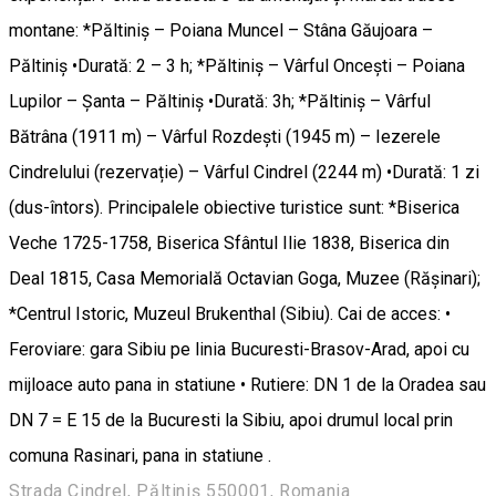
montane: *Păltiniș – Poiana Muncel – Stâna Găujoara –
Păltiniș •Durată: 2 – 3 h; *Păltiniș – Vârful Oncești – Poiana
Lupilor – Șanta – Păltiniș •Durată: 3h; *Păltiniș – Vârful
Bătrâna (1911 m) – Vârful Rozdești (1945 m) – Iezerele
Cindrelului (rezervație) – Vârful Cindrel (2244 m) •Durată: 1 zi
(dus-întors). Principalele obiective turistice sunt: *Biserica
Veche 1725-1758, Biserica Sfântul Ilie 1838, Biserica din
Deal 1815, Casa Memorială Octavian Goga, Muzee (Rășinari);
*Centrul Istoric, Muzeul Brukenthal (Sibiu). Cai de acces: •
Feroviare: gara Sibiu pe linia Bucuresti-Brasov-Arad, apoi cu
mijloace auto pana in statiune • Rutiere: DN 1 de la Oradea sau
DN 7 = E 15 de la Bucuresti la Sibiu, apoi drumul local prin
comuna Rasinari, pana in statiune .
Strada Cindrel, Păltiniș 550001, Romania