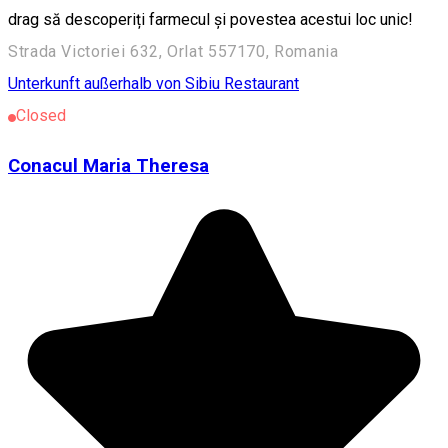
drag să descoperiți farmecul și povestea acestui loc unic!
Strada Victoriei 632, Orlat 557170, Romania
Unterkunft außerhalb von Sibiu
Restaurant
Closed
Conacul Maria Theresa