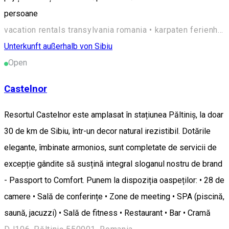
persoane
vacation rentals transylvania romania • karpaten ferienhaus hermannstadt siebenbürgen rumänien • case de vacanta de inchiriat marginimea sibiului • maisons de vacances transylvanie roumanie • Sibiu, Vale 557236, Romania
Unterkunft außerhalb von Sibiu
Open
Castelnor
Resortul Castelnor este amplasat în stațiunea Păltiniș, la doar
30 de km de Sibiu, într-un decor natural irezistibil. Dotările
elegante, îmbinate armonios, sunt completate de servicii de
excepție gândite să susțină integral sloganul nostru de brand
- Passport to Comfort. Punem la dispoziția oaspeților: • 28 de
camere • Sală de conferințe • Zone de meeting • SPA (piscină,
saună, jacuzzi) • Sală de fitness • Restaurant • Bar • Cramă