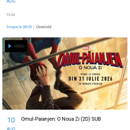
AUG
FILM
Începe la 08:09
|
CineGold
VIDEO
Omul-Paianjen: O Noua Zi (2D) SUB
10
AUG