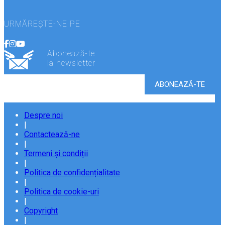
URMĂREȘTE-NE PE
Abonează-te
la newsletter
Despre noi
|
Contactează-ne
|
Termeni și condiții
|
Politica de confidențialitate
|
Politica de cookie-uri
|
Copyright
|