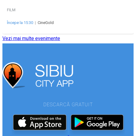
FILM
Începe la 15:30
|
CineGold
Vezi mai multe evenimente
DESCARCĂ GRATUIT