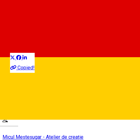
DRAGOBETE IUBEȘTE
ROMÂNEȘTE: atelier creativ
tematic pentru copii
Distribuie
Pentru copii
Copied!
Micul Meșteșugar - Atelier de creație
Sibiu, Romania
Deutsch
Micul Meșteșugar - Atelier de creație