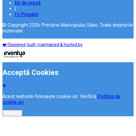
Kit de presă
|
Fii Pregătit
© Copyright 2026 Primăria Municipiului Sibiu. Toate drepturile
rezervate
❤️ Designed, built, maintained & hosted by
Acceptă Cookies
Acest website folosește cookie-uri. Verifică
Politica de
cookie-uri
Acceptă