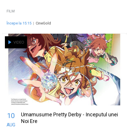
FILM
Începe la 15:15
|
CineGold
VIDEO
Umamusume Pretty Derby - Inceputul unei
10
Noi Ere
AUG