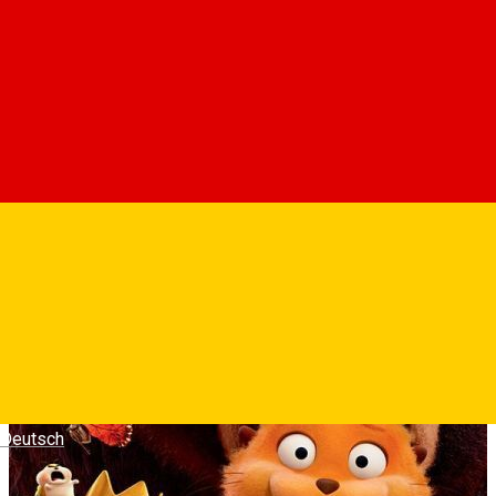
O iubitoare de animale foloseste o tehnologie care ii
plaseaza constiinta intr-un castor robotizat pentru a
descoperi mistere din lumea animalelor dincolo de imaginatia
ei.
Fotografii
Deutsch