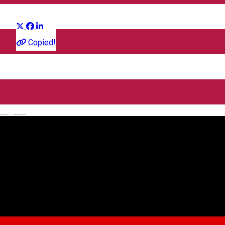
Distribuie
Film
Copied!
CineGold
Strada Lector, Sibiu, România
English
CineGold
Despre