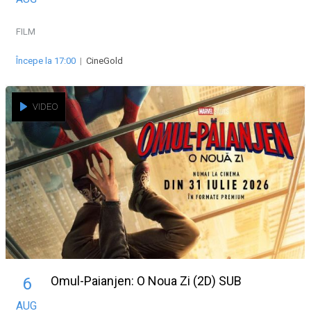
FILM
Începe la 17:00
|
CineGold
VIDEO
Omul-Paianjen: O Noua Zi (2D) SUB
6
AUG