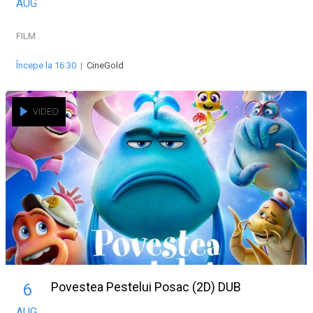
AUG
FILM
Începe la 16:30
|
CineGold
VIDEO
Povestea Pestelui Posac (2D) DUB
6
AUG