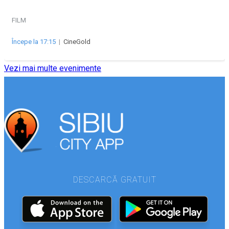
FILM
Începe la 17:15
|
CineGold
Vezi mai multe evenimente
DESCARCĂ GRATUIT