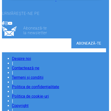
URMĂREȘTE-NE PE
Abonează-te
la newsletter
Despre noi
|
Contactează-ne
|
Termeni și condiții
|
Politica de confidențialitate
|
Politica de cookie-uri
|
Copyright
|