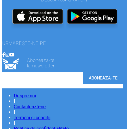
URMĂREȘTE-NE PE
Abonează-te
la newsletter
Despre noi
|
Contactează-ne
|
Termeni și condiții
|
Politica de confidențialitate