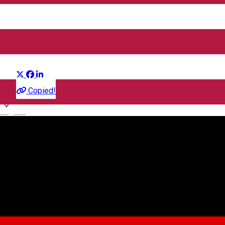
as a Slime the Movie: Tears
of the Azure Sea
Distribuie
Film
Copied!
English
CineGold
Strada Lector, Sibiu, România
CineGold