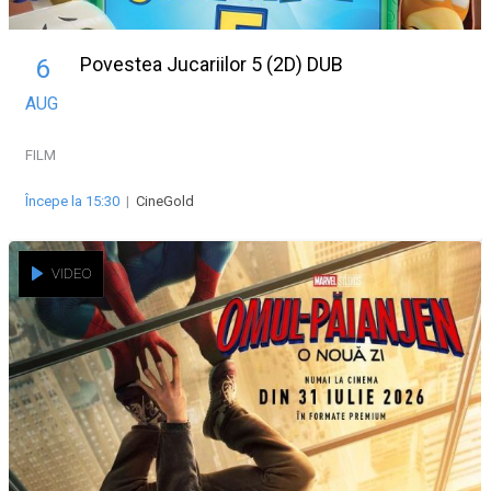
Povestea Jucariilor 5 (2D) DUB
6
AUG
FILM
Începe la 15:30
|
CineGold
VIDEO