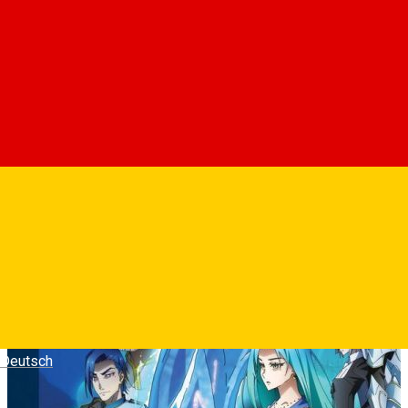
Despre
Rimuru si prietenii sai viziteaza insula-resort a Imparatului
Celest Hermesia dupa ceremonia de deschidere a Tempest.
In timpul vacantei, ei intalnesc o femeie misterioasa pe nume
Yura, ceea ce duce la un nou incident langa marea azurie.
Fotografii
Deutsch