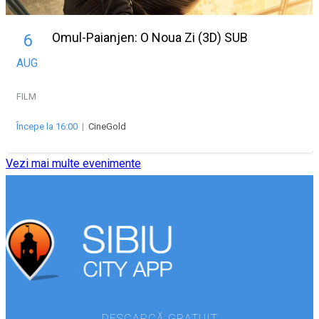
Omul-Paianjen: O Noua Zi (3D) SUB
6
AUG
FILM
Începe la 16:00
|
CineGold
Vezi mai multe evenimente
DESCARCĂ GRATUIT