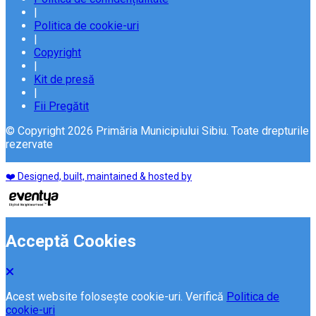
|
Politica de cookie-uri
|
Copyright
|
Kit de presă
|
Fii Pregătit
© Copyright 2026 Primăria Municipiului Sibiu. Toate drepturile
rezervate
❤️ Designed, built, maintained & hosted by
Acceptă Cookies
Acest website folosește cookie-uri. Verifică
Politica de
cookie-uri