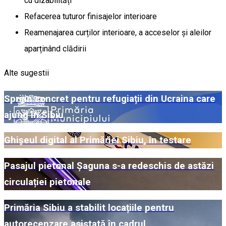
cu dizabilități
Refacerea tuturor finisajelor interioare
Reamenajarea curților interioare, a acceselor și aleilor
aparținând clădirii
Alte sugestii
Sprijin concret pentru refugiații din Ucraina care
ajung în Sibiu
Ghișeul digital al Primăriei Sibiu, în testare
Pasajul pietonal Șaguna s-a redeschis de astăzi
circulației pietonale
Primăria Sibiu a stabilit locațiile pentru
autorecenzare asistată în cadrul