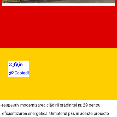
Noi investiții în clădirile
unităților de învățământ
preuniversitar din Sibiu
Știri Primăria Sibiu
Distribuie
Pe ordinea de zi a Consiliului Local Sibiu sunt incluse două
proiecte care se referă la noi investiții în clădirile unor unități
Copied!
de învățământ preuniversitar din Sibiu. Prin acestea se
solicită aprobarea indicatorilor tehnico-economici pentru
extinderea școlii nr. 4 și construcția unei săli de sport și
Deutsch
respectiv modernizarea clădirii grădiniței nr. 29 pentru
eficientizarea energetică. Următorul pas în aceste proiecte