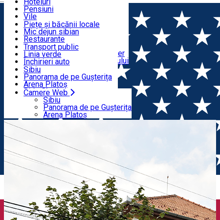
Educație
Echitație
Hoteluri
Cum ajung în Sibiu
Sport indoor
Pensiuni
Mâncare & Distracție
Centre de informare turistică
Loc de joacă indoor
Vile
Ghizi de turism
Loc de joacă outdoor
Hostels
Piețe și băcănii locale
Tururi ghidate
Schi
Motel
Mic dejun sibian
Transport & Parcări
Publicații locale
Patinaj
Camping
Restaurante
Saloane de înfrumusețare
Yoga
Camere de închiriat
Pizza
Transport public
Apartamente în regim hotelier
Fast Food
Linia verde
Camere Web
Cazare în împrejurimile Sibiului
Cafenele
Închirieri auto
Cofetărie
Închirieri biciclete
Sibiu
Pub, Bar
Închirieri trotinete
Panorama de pe Gușterița
Cluburi
Taxi
Arena Platoș
Brutării
Ride Sharing
Camere Web
Acasă
Știri Primăria Sibiu
Noi investiții în clădirile
Bilete de parcare
Sibiu
Parcări
Panorama de pe Gușterița
unităților de învățământ preuniversitar din Sibiu
Încărcare vehicule electrice
Arena Platoș