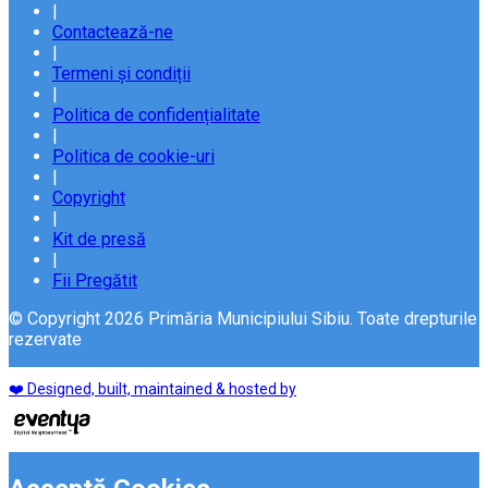
|
Contactează-ne
|
Termeni și condiții
|
Politica de confidențialitate
|
Politica de cookie-uri
|
Copyright
|
Kit de presă
|
Fii Pregătit
© Copyright 2026 Primăria Municipiului Sibiu. Toate drepturile
rezervate
❤️ Designed, built, maintained & hosted by