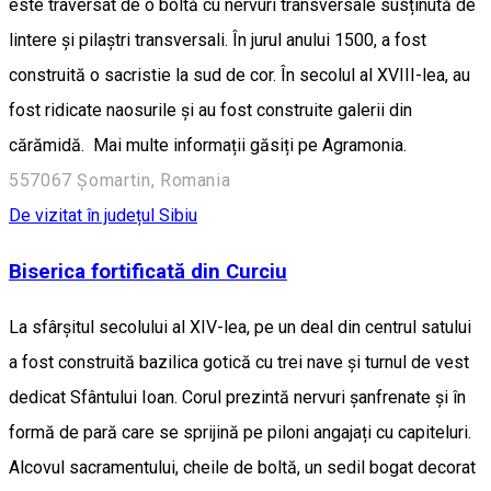
este traversat de o boltă cu nervuri transversale susținută de
lintere și pilaștri transversali. În jurul anului 1500, a fost
construită o sacristie la sud de cor. În secolul al XVIII-lea, au
fost ridicate naosurile și au fost construite galerii din
cărămidă. Mai multe informații găsiți pe Agramonia.
557067 Șomartin, Romania
De vizitat în județul Sibiu
Biserica fortificată din Curciu
La sfârșitul secolului al XIV-lea, pe un deal din centrul satului
a fost construită bazilica gotică cu trei nave și turnul de vest
dedicat Sfântului Ioan. Corul prezintă nervuri șanfrenate și în
formă de pară care se sprijină pe piloni angajați cu capiteluri.
Alcovul sacramentului, cheile de boltă, un sedil bogat decorat