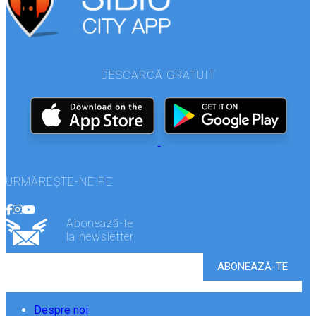
DESCARCĂ GRATUIT
URMĂREȘTE-NE PE
Abonează-te
la newsletter
Despre noi