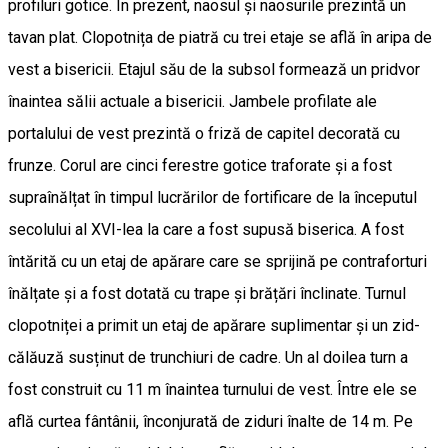
profiluri gotice. În prezent, naosul și naosurile prezintă un
tavan plat. Clopotnița de piatră cu trei etaje se află în aripa de
vest a bisericii. Etajul său de la subsol formează un pridvor
înaintea sălii actuale a bisericii. Jambele profilate ale
portalului de vest prezintă o friză de capitel decorată cu
frunze. Corul are cinci ferestre gotice traforate și a fost
supraînălțat în timpul lucrărilor de fortificare de la începutul
secolului al XVI-lea la care a fost supusă biserica. A fost
întărită cu un etaj de apărare care se sprijină pe contraforturi
înălțate și a fost dotată cu trape și brățări înclinate. Turnul
clopotniței a primit un etaj de apărare suplimentar și un zid-
călăuză susținut de trunchiuri de cadre. Un al doilea turn a
fost construit cu 11 m înaintea turnului de vest. Între ele se
află curtea fântânii, înconjurată de ziduri înalte de 14 m. Pe