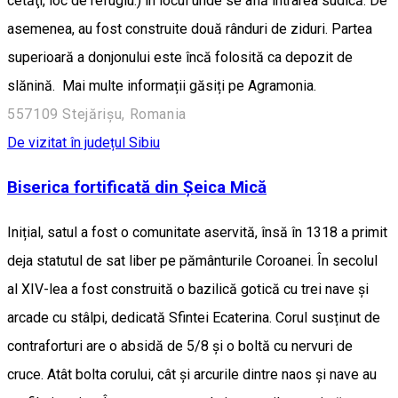
cetăţi, loc de refugiu.) în locul unde se află intrarea sudică. De
asemenea, au fost construite două rânduri de ziduri. Partea
superioară a donjonului este încă folosită ca depozit de
slănină. Mai multe informații găsiți pe Agramonia.
557109 Stejărișu, Romania
De vizitat în județul Sibiu
Biserica fortificată din Șeica Mică
Inițial, satul a fost o comunitate aservită, însă în 1318 a primit
deja statutul de sat liber pe pământurile Coroanei. În secolul
al XIV-lea a fost construită o bazilică gotică cu trei nave și
arcade cu stâlpi, dedicată Sfintei Ecaterina. Corul susținut de
contraforturi are o absidă de 5/8 și o boltă cu nervuri de
cruce. Atât bolta corului, cât și arcurile dintre naos și nave au