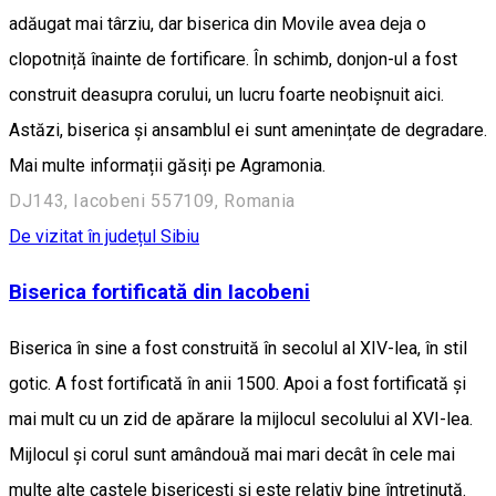
adăugat mai târziu, dar biserica din Movile avea deja o
clopotniță înainte de fortificare. În schimb, donjon-ul a fost
construit deasupra corului, un lucru foarte neobișnuit aici.
Astăzi, biserica și ansamblul ei sunt amenințate de degradare.
Mai multe informații găsiți pe Agramonia.
DJ143, Iacobeni 557109, Romania
De vizitat în județul Sibiu
Biserica fortificată din Iacobeni
Biserica în sine a fost construită în secolul al XIV-lea, în stil
gotic. A fost fortificată în anii 1500. Apoi a fost fortificată și
mai mult cu un zid de apărare la mijlocul secolului al XVI-lea.
Mijlocul și corul sunt amândouă mai mari decât în cele mai
multe alte castele bisericești și este relativ bine întreținută.