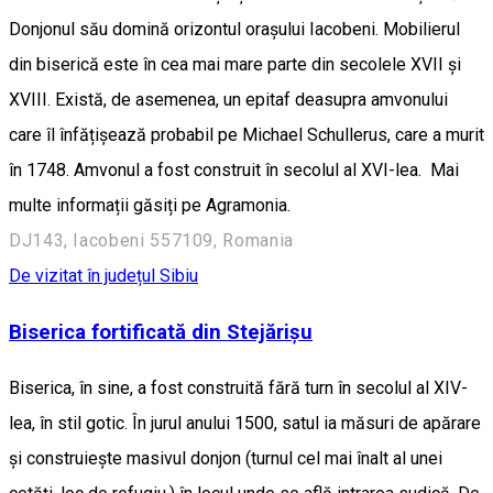
Donjonul său domină orizontul orașului Iacobeni. Mobilierul
din biserică este în cea mai mare parte din secolele XVII și
XVIII. Există, de asemenea, un epitaf deasupra amvonului
care îl înfățișează probabil pe Michael Schullerus, care a murit
în 1748. Amvonul a fost construit în secolul al XVI-lea. Mai
multe informații găsiți pe Agramonia.
DJ143, Iacobeni 557109, Romania
De vizitat în județul Sibiu
Biserica fortificată din Stejărișu
Biserica, în sine, a fost construită fără turn în secolul al XIV-
lea, în stil gotic. În jurul anului 1500, satul ia măsuri de apărare
și construieşte masivul donjon (turnul cel mai înalt al unei