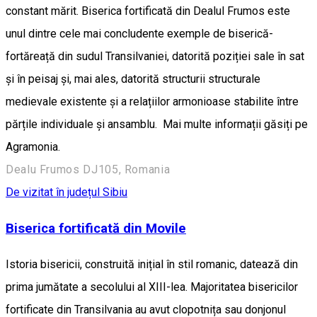
constant mărit. Biserica fortificată din Dealul Frumos este
unul dintre cele mai concludente exemple de biserică-
fortăreață din sudul Transilvaniei, datorită poziției sale în sat
și în peisaj și, mai ales, datorită structurii structurale
medievale existente și a relațiilor armonioase stabilite între
părțile individuale și ansamblu. Mai multe informații găsiți pe
Agramonia.
Dealu Frumos DJ105, Romania
De vizitat în județul Sibiu
Biserica fortificată din Movile
Istoria bisericii, construită inițial în stil romanic, datează din
prima jumătate a secolului al XIII-lea. Majoritatea bisericilor
fortificate din Transilvania au avut clopotnița sau donjonul