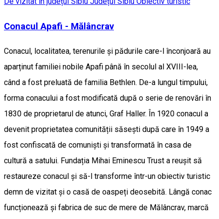
De vizitat în județul Sibiu
Județul Sibiu
Obiectiv turistic
Conacul Apafi - Mălâncrav
Conacul, localitatea, terenurile și pădurile care-l înconjoară au
aparținut familiei nobile Apafi până în secolul al XVIII-lea,
când a fost preluată de familia Bethlen. De-a lungul timpului,
forma conacului a fost modificată după o serie de renovări în
1830 de proprietarul de atunci, Graf Haller. În 1920 conacul a
devenit proprietatea comunității săsești după care în 1949 a
fost confiscată de comuniști și transformată în casa de
cultură a satului. Fundația Mihai Eminescu Trust a reușit să
restaureze conacul și să-l transforme într-un obiectiv turistic
demn de vizitat și o casă de oaspeți deosebită. Lângă conac
funcționează și fabrica de suc de mere de Mălâncrav, marcă