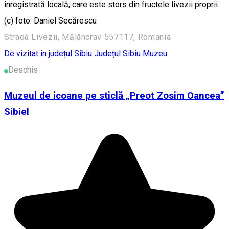
înregistrată locală, care este stors din fructele livezii proprii.
(c) foto: Daniel Secărescu
Strada Livezii, Mălâncrav 557117, Romania
De vizitat în județul Sibiu
Județul Sibiu
Muzeu
Deschis
Muzeul de icoane pe sticlă „Preot Zosim Oancea”
Sibiel