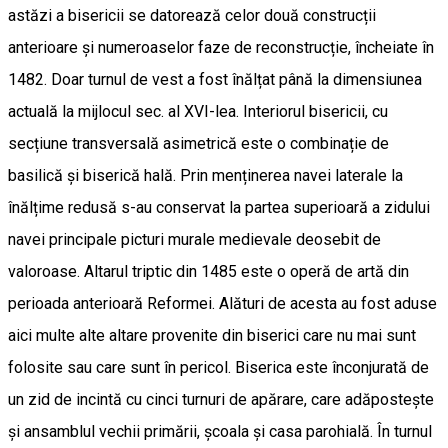
astăzi a bisericii se datorează celor două construcții
anterioare și numeroaselor faze de reconstrucție, încheiate în
1482. Doar turnul de vest a fost înălțat până la dimensiunea
actuală la mijlocul sec. al XVI-lea. Interiorul bisericii, cu
secțiune transversală asimetrică este o combinație de
basilică și biserică hală. Prin menținerea navei laterale la
înălțime redusă s-au conservat la partea superioară a zidului
navei principale picturi murale medievale deosebit de
valoroase. Altarul triptic din 1485 este o operă de artă din
perioada anterioară Reformei. Alături de acesta au fost aduse
aici multe alte altare provenite din biserici care nu mai sunt
folosite sau care sunt în pericol. Biserica este înconjurată de
un zid de incintă cu cinci turnuri de apărare, care adăpostește
și ansamblul vechii primării, școala și casa parohială. În turnul