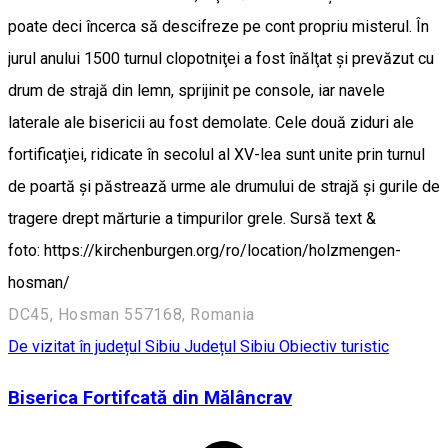
poate deci încerca să descifreze pe cont propriu misterul. În
jurul anului 1500 turnul clopotniţei a fost înălţat şi prevăzut cu
drum de strajă din lemn, sprijinit pe console, iar navele
laterale ale bisericii au fost demolate. Cele două ziduri ale
fortificaţiei, ridicate în secolul al XV-lea sunt unite prin turnul
de poartă şi păstrează urme ale drumului de strajă şi gurile de
tragere drept mărturie a timpurilor grele. Sursă text &
foto: https://kirchenburgen.org/ro/location/holzmengen-
hosman/
DC45, Hosman 557168, Romania
De vizitat în județul Sibiu
Județul Sibiu
Obiectiv turistic
Biserica Fortifcată din Mălâncrav