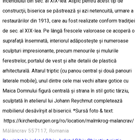
incendiului din sec. al XIX-lea. Atipic pentru acest tip de
construcţii, biserica se păstrează şi azi netencuită, urmare a
restaurărilor din 1913, care au fost realizate conform tradiţiei
de sec. al XIX-lea. Pe lângă frescele valoroase ce acoperă o
suprafaţă însemnată, interiorul adăposteşte şi numeroase
sculpturi impresionante, precum menourile şi mulurile
ferestrelor, portalul de vest şi alte detalii de plastică
arhitecturală. Altarul triptic (cu panou central şi două panouri
laterale mobile), unul dintre cele mai vechi altare gotice cu
Maica Domnului figură centrală şi strana în stil gotic târziu,
sculptată în atelierul lui Johann Reychmut completează
mobilierul desăvîrşit al bisericii. *Sursă foto & text:
https://kirchenburgen.org/ro/location/malmkrog-malancrav/
Mălâncrav 557117, Romania