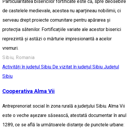
Particularitatea bisericilor fortificate este că, spre deosebire
de castelele medievale, acestea nu aparțineau nobilimii, ci
serveau drept proiecte comunitare pentru apărarea și
protecția sătenilor. Fortificațiile variate ale acestor biserici
reprezintă și astăzi o mărturie impresionantă a acelor
vremuri.
Sibiu, Romania
Activități în județul Sibiu
De vizitat în județul Sibiu
Județul
Sibiu
Cooperativa Alma Vii
Antreprenoriat social în zona rurală a județului Sibiu. Alma Vii
este o veche așezare săsească, atestată documentar în anul
1289, ce se află la următoarele distanțe de punctele urbane: