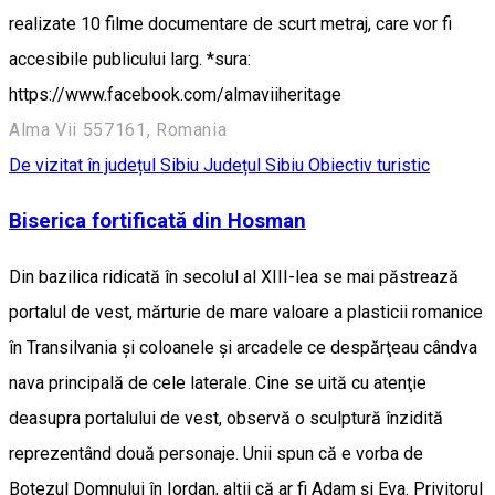
realizate 10 filme documentare de scurt metraj, care vor fi
accesibile publicului larg. *sura:
https://www.facebook.com/almaviiheritage
Alma Vii 557161, Romania
De vizitat în județul Sibiu
Județul Sibiu
Obiectiv turistic
Biserica fortificată din Hosman
Din bazilica ridicată în secolul al XIII-lea se mai păstrează
portalul de vest, mărturie de mare valoare a plasticii romanice
în Transilvania şi coloanele şi arcadele ce despărţeau cândva
nava principală de cele laterale. Cine se uită cu atenţie
deasupra portalului de vest, observă o sculptură înzidită
reprezentând două personaje. Unii spun că e vorba de
Botezul Domnului în Iordan, alţii că ar fi Adam şi Eva. Privitorul