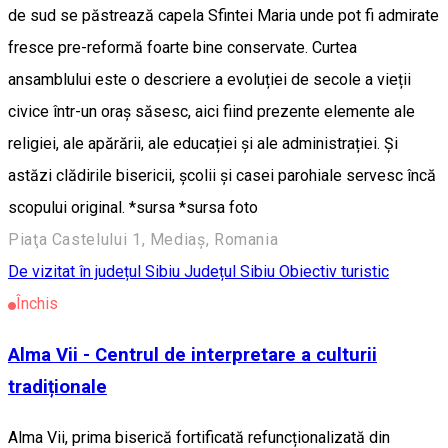
de sud se păstrează capela Sfintei Maria unde pot fi admirate
fresce pre-reformă foarte bine conservate. Curtea
ansamblului este o descriere a evoluției de secole a vieții
civice într-un oraș săsesc, aici fiind prezente elemente ale
religiei, ale apărării, ale educației și ale administrației. Și
astăzi clădirile bisericii, școlii și casei parohiale servesc încă
scopului original. *sursa *sursa foto
Piaţa Castelului 1, Mediaș, Romania
De vizitat în județul Sibiu
Județul Sibiu
Obiectiv turistic
Închis
Alma Vii - Centrul de interpretare a culturii
tradiționale
Alma Vii, prima biserică fortificată refuncționalizată din