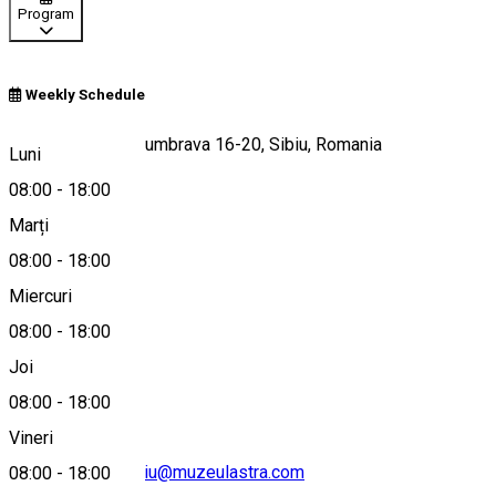
Program
Weekly Schedule
Strada Pădurea Dumbrava 16-20, Sibiu, Romania
Luni
08:00
-
18:00
Marți
Hartă
08:00
-
18:00
Miercuri
08:00
-
18:00
0756085794
Joi
08:00
-
18:00
Vineri
muzeograf.serviciu@muzeulastra.com
08:00
-
18:00