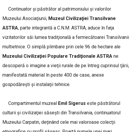
Continuator şi păstrător al patrimoniului şi valorilor
Muzeului Asociaţiunii,
Muzeul Civilizaţiei Transilvane
ASTRA
, parte integrantă a C.N.M. ASTRA, aduce în faţa
vizitatorilor săi lumea tradiţională a fermecătoarei Transilvanii
multietnice. O simplă plimbare prin cele 96 de hectare ale
Muzeului Civilizaţiei Populare Tradiţionale ASTRA
ne
descoperă o imagine a vieţii rurale de pe întreg cuprinsul ţării,
manifestată material în peste 400 de case, anexe
gospodăreşti şi instalaţii tehnice.
Compartimentul muzeal
Emil Sigerus
este păstrătorul
culturii şi civilizaţiei săseşti din Transilvania, continuatorul
Muzeului Carpatin, deţinând cele mai valoroase colecţii
etnografice cu profil săsesc. Poartă numele unei mari