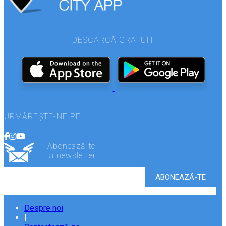
DESCARCĂ GRATUIT
URMĂREȘTE-NE PE
Abonează-te
la newsletter
Despre noi
|