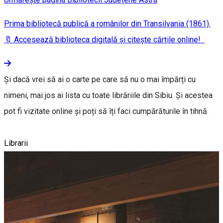
Prima bibliotecă publică a românilor din Transilvania (1861).
🔖 Accesează biblioteca digitală și citește cărțile online!
Și dacă vrei să ai o carte pe care să nu o mai împărți cu
nimeni, mai jos ai lista cu toate librăriile din Sibiu. Și acestea
pot fi vizitate online și poți să îți faci cumpărăturile în tihnă.
Librarii