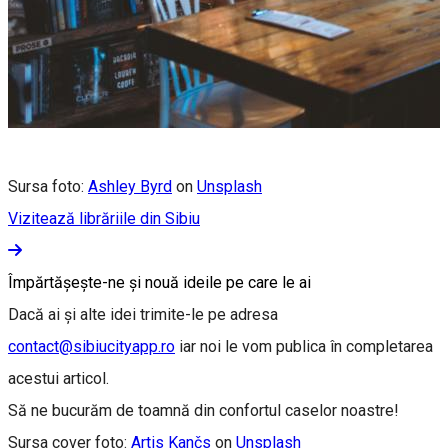
Sursa foto:
Ashley Byrd
on
Unsplash
Vizitează librăriile din Sibiu
Împărtășește-ne și nouă ideile pe care le ai
Dacă ai și alte idei trimite-le pe adresa
contact@sibiucityapp.ro
iar noi le vom publica în completarea
acestui articol.
Să ne bucurăm de toamnă din confortul caselor noastre!
Sursa cover foto:
Artis Kančs
on
Unsplash