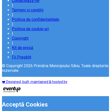
Contactează-ne
|
Termeni și condiții
|
Politica de confidențialitate
|
Politica de cookie-uri
|
Copyright
|
Kit de presă
|
Fii Pregătit
© Copyright 2026 Primăria Municipiului Sibiu. Toate drepturile
rezervate
❤️ Designed, built, maintained & hosted by
Acceptă Cookies