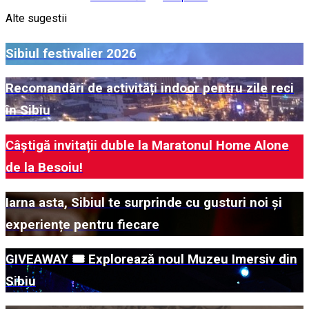
Alte sugestii
Sibiul festivalier 2026
Recomandări de activități indoor pentru zile reci
în Sibiu
Câștigă invitații duble la Maratonul Home Alone
de la Besoiu!
Iarna asta, Sibiul te surprinde cu gusturi noi și
experiențe pentru fiecare
GIVEAWAY 🎟️ Explorează noul Muzeu Imersiv din
Sibiu