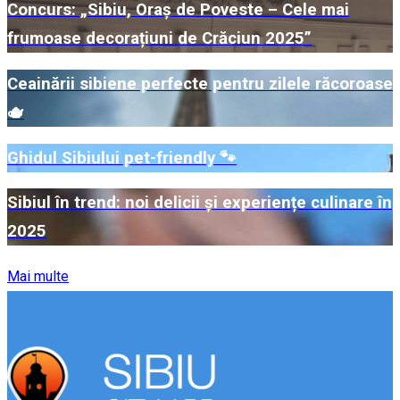
Concurs: „Sibiu, Oraș de Poveste – Cele mai
frumoase decorațiuni de Crăciun 2025”
Ceainării sibiene perfecte pentru zilele răcoroase
🫖
Ghidul Sibiului pet-friendly 🐾
Sibiul în trend: noi delicii și experiențe culinare în
2025
Mai multe