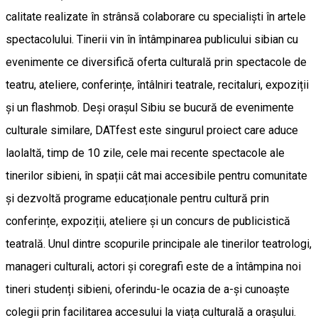
calitate realizate în strânsă colaborare cu specialiști în artele
spectacolului. Tinerii vin în întâmpinarea publicului sibian cu
evenimente ce diversifică oferta culturală prin spectacole de
teatru, ateliere, conferințe, întâlniri teatrale, recitaluri, expoziții
și un flashmob. Deși orașul Sibiu se bucură de evenimente
culturale similare, DATfest este singurul proiect care aduce
laolaltă, timp de 10 zile, cele mai recente spectacole ale
tinerilor sibieni, în spații cât mai accesibile pentru comunitate
și dezvoltă programe educaționale pentru cultură prin
conferințe, expoziții, ateliere și un concurs de publicistică
teatrală. Unul dintre scopurile principale ale tinerilor teatrologi,
manageri culturali, actori și coregrafi este de a întâmpina noi
tineri studenți sibieni, oferindu-le ocazia de a-și cunoaște
colegii prin facilitarea accesului la viața culturală a orașului.