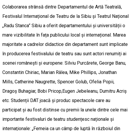
Colaborarea strânsă dintre Departamentul de Artă Teatrală,
Festivalul Internațional de Teatru de la Sibiu și Teatrul Național
„Radu Stanca” Sibiu a oferit departamentului și universității o
mare vizibilitate în fața publicului local și internațional. Marea
majoritate a cadrelor didactice din departament sunt implicate
în producerea festivalului de teatru sau sunt actori renumiți ai
scenei românești și europene: Silviu Purcărete, George Banu,
Constantin Chiriac, Marian Râlea, Mike Phillips, Jonathan
Mills, Catherine Naugrette, Spencer Golub, Ofelia Popii,
Dragoș Buhagiar, Bobi Pricop,Eugen Jebeleanu, Dumitru Acriș
etc. Studenții DAT joacă și produc spectacole care au
participat și au fost distinse cu premii la unele dintre cele mai
importante festivaluri de teatru studențesc naționale și
internaționale: „Femeia ca un câmp de luptă în războiul din