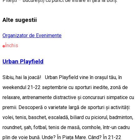
Piteşti – Bucureşti) cu punct de intrare în ţară la Borş.
Alte sugestii
Organizator de Evenimente
Închis
Urban Playfield
Sibiu, hai la joacă! Urban Playfield vine în orașul tău, în
weekendul 21-22 septembrie cu sporturi inedite, zonă de
relaxare, antrenamente distractive și concursuri simpatice cu
premii. Descoperă o varietate largă de sporturi și activități:
volei, tenis, baschet, escaladă, biliard cu piciorul, badminton,
roundnet, șah, fotbal, tenis de masă, cornhole, într-un cadru
plin de voie bună. Unde? În Piața Mare. Când? În 21-22