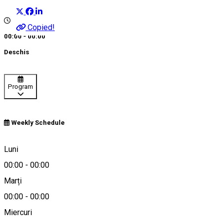
Copied!
00:00 - 00:00
Deschis
Program
Weekly Schedule
Sibiu, Romania
Luni
00:00
-
00:00
Marți
Hartă
00:00
-
00:00
Despre
Miercuri