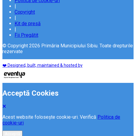
Politica de cookie-uri
|
Copyright
|
Kit de presă
|
Fii Pregătit
© Copyright 2026 Primăria Municipiului Sibiu. Toate drepturile
rezervate
❤️ Designed, built, maintained & hosted by
Acceptă Cookies
Acest website folosește cookie-uri. Verifică
Politica de
cookie-uri
Acceptă