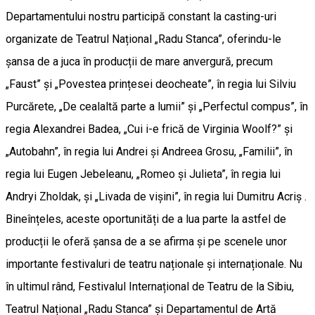
Departamentului nostru participă constant la casting-uri
organizate de Teatrul Național „Radu Stanca”, oferindu-le
șansa de a juca în producții de mare anvergură, precum
„Faust” și „Povestea prințesei deocheate”, în regia lui Silviu
Purcărete, „De cealaltă parte a lumii” și „Perfectul compus”, în
regia Alexandrei Badea, „Cui i-e frică de Virginia Woolf?” și
„Autobahn”, în regia lui Andrei și Andreea Grosu, „Familii”, în
regia lui Eugen Jebeleanu, „Romeo și Julieta”, în regia lui
Andryi Zholdak, și „Livada de vișini”, în regia lui Dumitru Acriș .
Bineînțeles, aceste oportunități de a lua parte la astfel de
producții le oferă șansa de a se afirma și pe scenele unor
importante festivaluri de teatru naționale și internaționale. Nu
în ultimul rând, Festivalul Internațional de Teatru de la Sibiu,
Teatrul Național „Radu Stanca” și Departamentul de Artă