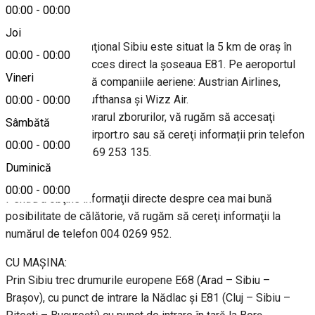
00:00
-
00:00
CU AVIONUL:
Joi
Aeroportul Internaţional Sibiu este situat la 5 km de oraş în
00:00
-
00:00
direcţia vest, cu acces direct la şoseaua E81. Pe aeroportul
Vineri
din Sibiu operează companiile aeriene: Austrian Airlines,
Tarom, Blue Air, Lufthansa și Wizz Air.
00:00
-
00:00
Pentru a verifica orarul zborurilor, vă rugăm să accesaţi
Sâmbătă
http://www.sibiuairport.ro sau să cereţi informații prin telefon
00:00
-
00:00
la numărul 004 0269 253 135.
Duminică
CU TRENUL:
00:00
-
00:00
Pentru a obţine informaţii directe despre cea mai bună
posibilitate de călătorie, vă rugăm să cereţi informaţii la
numărul de telefon 004 0269 952.
CU MAŞINA:
Prin Sibiu trec drumurile europene E68 (Arad – Sibiu –
Braşov), cu punct de intrare la Nădlac şi E81 (Cluj – Sibiu –