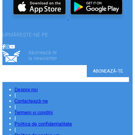
URMĂREȘTE-NE PE
Abonează-te
la newsletter
Despre noi
|
Contactează-ne
|
Termeni și condiții
|
Politica de confidențialitate
|