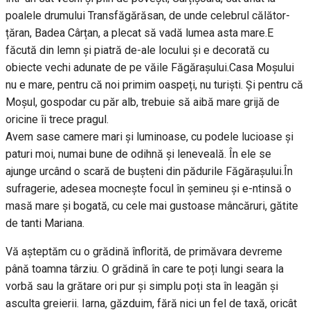
poalele drumului Transfăgărăsan, de unde celebrul călător-
țăran, Badea Cârțan, a plecat să vadă lumea asta mare.E
făcută din lemn și piatră de-ale locului și e decorată cu
obiecte vechi adunate de pe văile Făgărașului.Casa Moșului
nu e mare, pentru că noi primim oaspeți, nu turiști. Și pentru că
Moșul, gospodar cu păr alb, trebuie să aibă mare grijă de
oricine îi trece pragul.
Avem sase camere mari și luminoase, cu podele lucioase și
paturi moi, numai bune de odihnă și leneveală. În ele se
ajunge urcând o scară de bușteni din pădurile Făgărașului.În
sufragerie, adesea mocnește focul în șemineu și e-ntinsă o
masă mare și bogată, cu cele mai gustoase mâncăruri, gătite
de tanti Mariana.
Vă așteptăm cu o grădină înflorită, de primăvara devreme
până toamna târziu. O grădină în care te poți lungi seara la
vorbă sau la grătare ori pur și simplu poți sta în leagăn și
asculta greierii. Iarna, găzduim, fără nici un fel de taxă, oricât