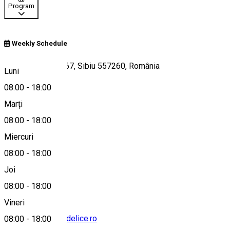
Program
Weekly Schedule
Calea Dumbrăvii 67, Sibiu 557260, România
Luni
08:00
-
18:00
Marți
Hartă
08:00
-
18:00
Miercuri
08:00
-
18:00
0763 703 907
Joi
08:00
-
18:00
Vineri
office@chocolatedelice.ro
08:00
-
18:00