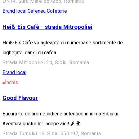
DN14, Șura Mare 557265, Romania
Brand local
Cafenea
Cofetarie
Heiß-Eis Cafè - strada Mitropoliei
Heiß-Eis Cafè vă așteaptă cu numeroase sortimente de
înghețată, dar și cu cafea.
Strada Mitropoliei 24, Sibiu, România
Brand local
Închis
Good Flavour
Bucură-te de arome indiene autentice în inima Sibiului.
Aventura gusturilor începe aici! 🌶️ 🌍
Strada Turnului 16, Sibiu 550197, Romania