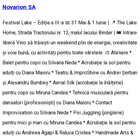
Novarion SA
Festival Lake – Ediția a III-a 📅 31 Mai & 1 Iunie | 📍 The Lake
Home, Strada Tractorului nr. 12, malul lacului Binder | 🎟️ Intrare
liberă Vino să trăiești un weekend plin de energie, creativitate
și voie bună, cu activități pentru toate vârstele: 🎨 Ateliere *
Balet pentru copii cu Silvana Neda * Acrobație la sol pentru
adulți cu Diana Maioru * Teatru & ImproShow cu Andrei Șerban
și Alexandru Bumbeș * Aerial Silk (acrobație la înălțime)
pentru copii cu Miruna Candea * Tehnică musculară pentru
dansatori (profesioniști) cu Diana Maioru * Contact
Improvisation cu Silvana Neda * Poi Juggling (jonglerie)
pentru mici și mari cu Miruna Candea * Acrobație la sol pentru
adulți cu Andreea Agapi & Raluca Cristea * Handmade Arts &