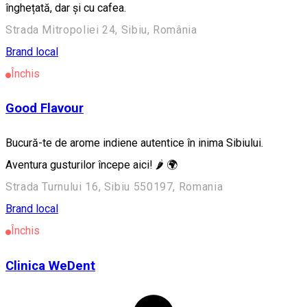
înghețată, dar și cu cafea.
Strada Mitropoliei 24, Sibiu, România
Brand local
Închis
Good Flavour
Bucură-te de arome indiene autentice în inima Sibiului.
Aventura gusturilor începe aici! 🌶️ 🌍
Strada Turnului 16, Sibiu 550197, Romania
Brand local
Închis
Clinica WeDent