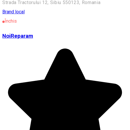
Strada Tractorului 12, Sibiu 550123, Romania
Brand local
Închis
NoiReparam