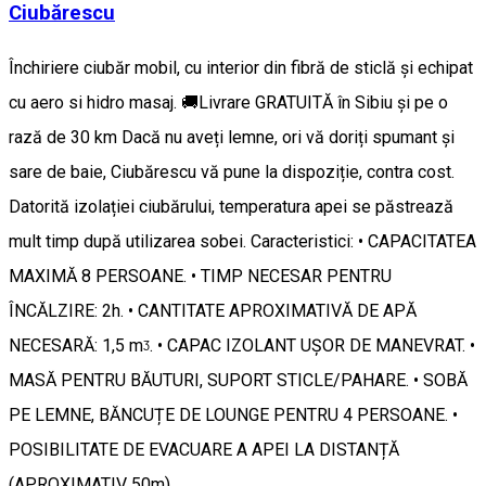
Ciubărescu
Închiriere ciubăr mobil, cu interior din fibră de sticlă și echipat
cu aero si hidro masaj. 🚚Livrare GRATUITĂ în Sibiu și pe o
rază de 30 km Dacă nu aveți lemne, ori vă doriți spumant și
sare de baie, Ciubărescu vă pune la dispoziție, contra cost.
Datorită izolației ciubărului, temperatura apei se păstrează
mult timp după utilizarea sobei. Caracteristici: • CAPACITATEA
MAXIMĂ 8 PERSOANE. • TIMP NECESAR PENTRU
ÎNCĂLZIRE: 2h. • CANTITATE APROXIMATIVĂ DE APĂ
NECESARĂ: 1,5 mᶾ. • CAPAC IZOLANT UȘOR DE MANEVRAT. •
MASĂ PENTRU BĂUTURI, SUPORT STICLE/PAHARE. • SOBĂ
PE LEMNE, BĂNCUȚE DE LOUNGE PENTRU 4 PERSOANE. •
POSIBILITATE DE EVACUARE A APEI LA DISTANȚĂ
(APROXIMATIV 50m).