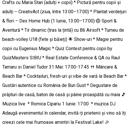
Crafts cu Maria Stan (adulți + copii) * Pictură pentru copii și
adulți – CreativAct (ziua, între 13:00–17:00) * Plantat verdețuri
& flori – Dex Home Hub (1 Iunie, 13:00–17:00) 🏐 Sport &
Aventură * Tir dinamic (tras la țintă) cu B6 Airsoft * Turneu de
beach-volley U18 (fete și băieți) 🌟 Show-uri * Magie pentru
copii cu Eugenius Magic * Quiz Contest pentru copii by
QuizMasters SIBIU * Real Estate Conference & QA cu Raul
Tarnaru si Daniel Tudor 31 Mai: 17:00-17:45 🍴 Mâncare &
Beach Bar * Cocktailuri, fresh-uri și vibe de vară la Beach Bar *
Gustări autentice cu România de Bun Gust * Degustare de
prăjituri de casă, baton de casă și pâine proaspătă cu maia 🎵
Muzica live * Romica Cipariu 1 Iunie: 17:00 * muzica DJ
Adaugă evenimentul în calendar, invită-ți prietenii și vino să îți
creezi cele mai frumoase amintiri la Festival Lake! 🎉