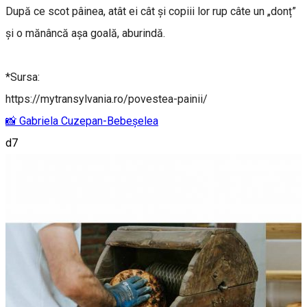
După ce scot pâinea, atât ei cât și copiii lor rup câte un „donț”
și o mănâncă așa goală, aburindă.
*Sursa:
https://mytransylvania.ro/povestea-painii/
📸 Gabriela Cuzepan-Bebeșelea
d7