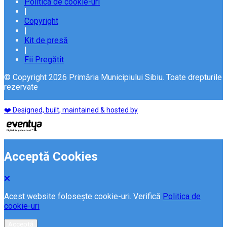
Politica de cookie-uri
|
Copyright
|
Kit de presă
|
Fii Pregătit
© Copyright 2026 Primăria Municipiului Sibiu. Toate drepturile
rezervate
❤️ Designed, built, maintained & hosted by
Acceptă Cookies
Acest website folosește cookie-uri. Verifică
Politica de
cookie-uri
Acceptă