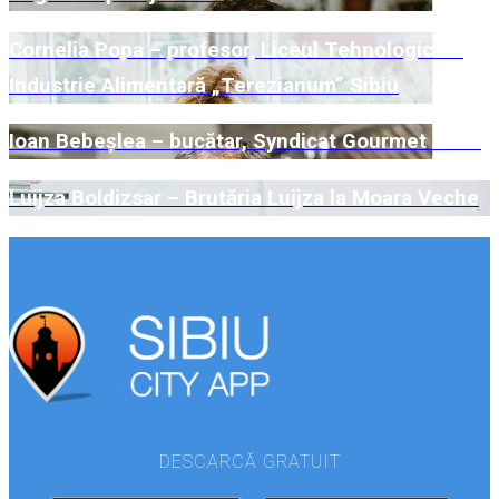
Cornelia Popa – profesor, Liceul Tehnologic de
Industrie Alimentară „Terezianum” Sibiu
Ioan Bebeșlea – bucătar, Syndicat Gourmet Sibiu
Luijza Boldizsar – Brutăria Luijza la Moara Veche
DESCARCĂ GRATUIT