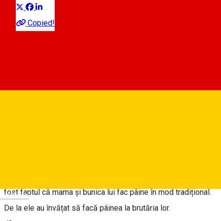
Copied!
Mândra, Romania
Hartă
Dudi Presecan este din satul Mândra, comuna Loamneș,
județul Sibiu. El și soția lui au locuit pentru câțiva ani în
Barcelona, Spania, unde au ajuns să conducă un restaurant. Au
revenit acasă acum câțiva ani, dorind să deschidă aici un
restaurant, însă până la urmă s-au orientat spre înființarea
unei brutării și au ales satul Mândra. Ceea ce i-a inspirat a
fost faptul că mama și bunica lui fac pâine în mod tradițional.
Deutsch
De la ele au învățat să facă pâinea la brutăria lor.