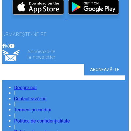
URMĂREȘTE-NE PE
Abonează-te
la newsletter
Despre noi
|
Contactează-ne
|
Termeni și condiții
|
Politica de confidențialitate
|