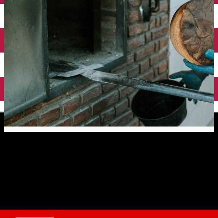
English
Dudi Presecan – Brutăria La
Muma, sat Mândra
Povestea pâinii - spusă prin fotografiile Gabrielei Cuzepan
Distribuie