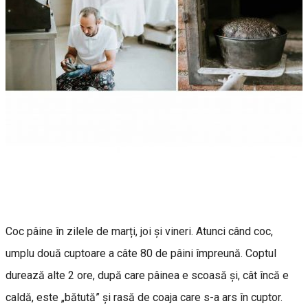
Coc pâine în zilele de marți, joi și vineri. Atunci când coc,
umplu două cuptoare a câte 80 de pâini împreună. Coptul
durează alte 2 ore, după care pâinea e scoasă și, cât încă e
caldă, este „bătută” și rasă de coaja care s-a ars în cuptor.