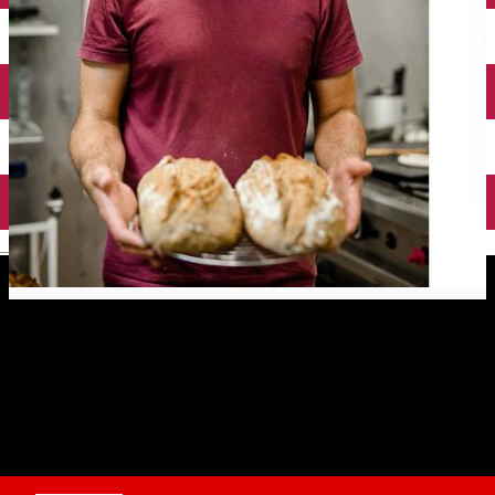
English
Ioan Bebeșlea – bucătar,
Syndicat Gourmet Sibiu
Povestea pâinii - spusă prin fotografiile Gabrielei Cuzepan
Distribuie