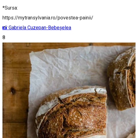
*Sursa:
https://mytransylvania.ro/povestea-painii/
📸 Gabriela Cuzepan-Bebeșelea
8