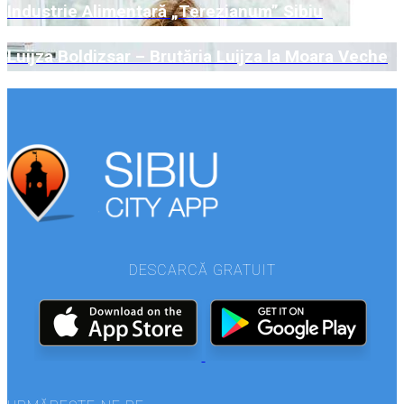
Industrie Alimentară „Terezianum” Sibiu
Luijza Boldizsar – Brutăria Luijza la Moara Veche
DESCARCĂ GRATUIT