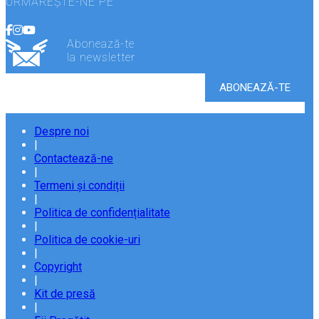
URMĂREȘTE-NE PE
Abonează-te
la newsletter
Despre noi
|
Contactează-ne
|
Termeni și condiții
|
Politica de confidențialitate
|
Politica de cookie-uri
|
Copyright
|
Kit de presă
|