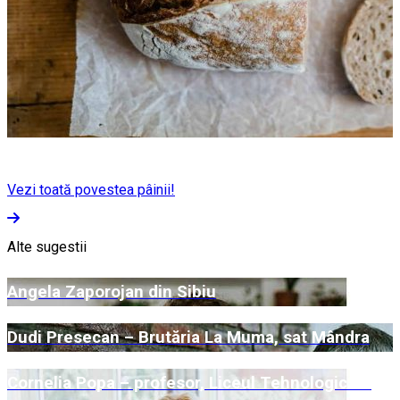
Vezi toată povestea pâinii!
Alte sugestii
Angela Zaporojan din Sibiu
Dudi Presecan – Brutăria La Muma, sat Mândra
Cornelia Popa – profesor, Liceul Tehnologic de