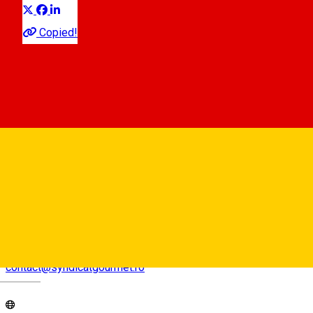
Copied!
Strada Târgului Nr 10, Sibiu 550195, Romania
Hartă
0269210868
contact@syndicatgourmet.ro
Deutsch