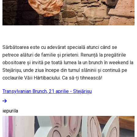
Sărbătoarea este cu adevărat specială atunci când se
petrece alături de familie și prieteni. Renunță la pregătirile
obositoare și invită pe toată lumea la un brunch în weekend la
Stejărișu, unde ziua începe din turnul slăninii și continuă pe
coclaurile Văii Hârtibaciului. Ca să-ți tihnească!
Transylvanian Brunch, 21 aprilie - Stejărișu
iepurila