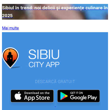
Sibiul în trend: noi delicii și experiențe culinare în
2025
Mai multe
DESCARCĂ GRATUIT