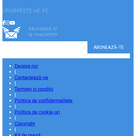
URMĂREȘTE-NE PE
Abonează-te
la newsletter
Despre noi
|
Contactează-ne
|
Termeni și condiții
|
Politica de confidențialitate
|
Politica de cookie-uri
|
Copyright
|
Kit de presă