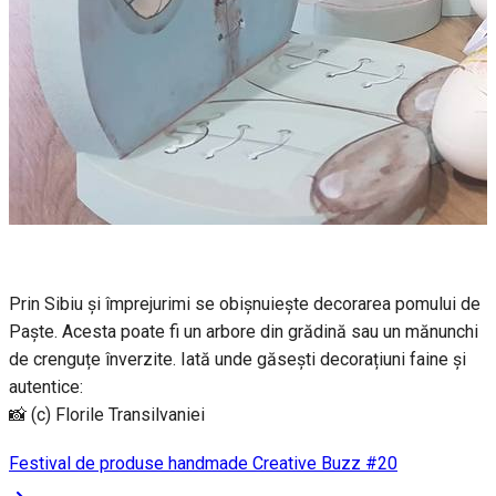
Prin Sibiu și împrejurimi se obișnuiește decorarea pomului de
Paște. Acesta poate fi un arbore din grădină sau un mănunchi
de crenguțe înverzite. Iată unde găsești decorațiuni faine și
autentice:
📸 (c) Florile Transilvaniei
Festival de produse handmade Creative Buzz #20