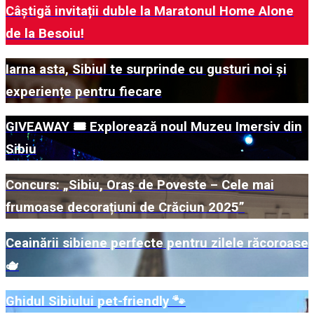
Câștigă invitații duble la Maratonul Home Alone
de la Besoiu!
Iarna asta, Sibiul te surprinde cu gusturi noi și
experiențe pentru fiecare
GIVEAWAY 🎟️ Explorează noul Muzeu Imersiv din
Sibiu
Concurs: „Sibiu, Oraș de Poveste – Cele mai
frumoase decorațiuni de Crăciun 2025”
Ceainării sibiene perfecte pentru zilele răcoroase
🫖
Ghidul Sibiului pet-friendly 🐾