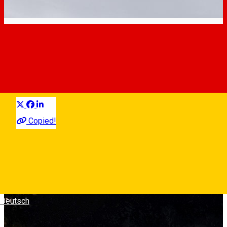
De Paște în Sibiu
Experiences
Experiențe în Sibiu
Distribuie
Pomul de paște, vânătoarea de ouă și stropitul fetelor sunt
Copied!
câteva tradiții ardelenești de Paște întâlnite la Sibiu. Unde
găsiți ouă încondeiate, cadouri și decorațiuni potrivite,
activități pentru copii și cea mai frumoasă slujbă de înviere vă
spunem noi:
Biserica din Bezded
Deutsch