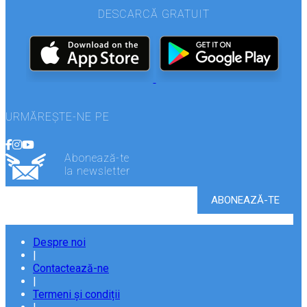
DESCARCĂ GRATUIT
URMĂREȘTE-NE PE
Abonează-te
la newsletter
Despre noi
|
Contactează-ne
|
Termeni și condiții