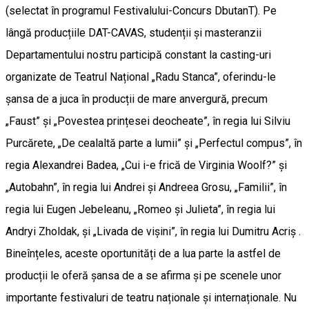
(selectat în programul Festivalului-Concurs DbutanT). Pe
lângă producțiile DAT-CAVAS, studenții și masteranzii
Departamentului nostru participă constant la casting-uri
organizate de Teatrul Național „Radu Stanca”, oferindu-le
șansa de a juca în producții de mare anvergură, precum
„Faust” și „Povestea prințesei deocheate”, în regia lui Silviu
Purcărete, „De cealaltă parte a lumii” și „Perfectul compus”, în
regia Alexandrei Badea, „Cui i-e frică de Virginia Woolf?” și
„Autobahn”, în regia lui Andrei și Andreea Grosu, „Familii”, în
regia lui Eugen Jebeleanu, „Romeo și Julieta”, în regia lui
Andryi Zholdak, și „Livada de vișini”, în regia lui Dumitru Acriș .
Bineînțeles, aceste oportunități de a lua parte la astfel de
producții le oferă șansa de a se afirma și pe scenele unor
importante festivaluri de teatru naționale și internaționale. Nu