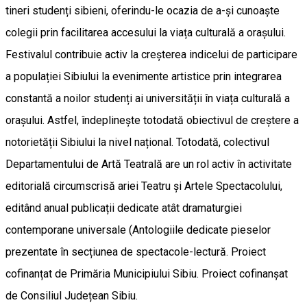
tineri studenți sibieni, oferindu-le ocazia de a-și cunoaște
colegii prin facilitarea accesului la viața culturală a orașului.
Festivalul contribuie activ la creșterea indicelui de participare
a populației Sibiului la evenimente artistice prin integrarea
constantă a noilor studenți ai universității în viața culturală a
orașului. Astfel, îndeplinește totodată obiectivul de creștere a
notorietății Sibiului la nivel național. Totodată, colectivul
Departamentului de Artă Teatrală are un rol activ în activitate
editorială circumscrisă ariei Teatru și Artele Spectacolului,
editând anual publicații dedicate atât dramaturgiei
contemporane universale (Antologiile dedicate pieselor
prezentate în secțiunea de spectacole-lectură. Proiect
cofinanțat de Primăria Municipiului Sibiu. Proiect cofinanșat
de Consiliul Județean Sibiu.