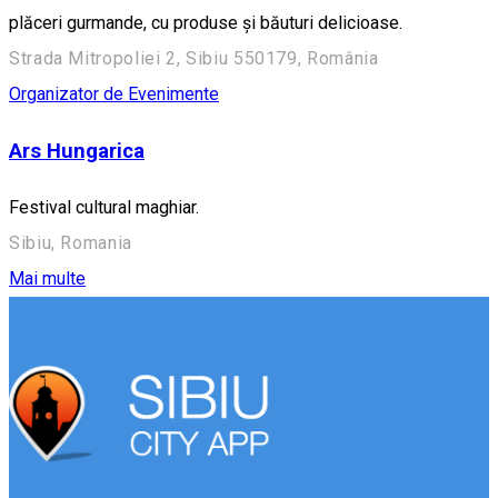
plăceri gurmande, cu produse și băuturi delicioase.
Strada Mitropoliei 2, Sibiu 550179, România
Organizator de Evenimente
Ars Hungarica
Festival cultural maghiar.
Sibiu, Romania
Mai multe