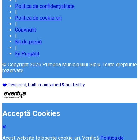
|
Politica de confidențialitate
|
Politica de cookie-uri
|
Copyright
|
Kit de presă
|
Fii Pregătit
© Copyright 2026 Primăria Municipiului Sibiu. Toate drepturile
rezervate
❤️ Designed, built, maintained & hosted by
Acceptă Cookies
Acest website folosește cookie-uri. Verifică
Politica de