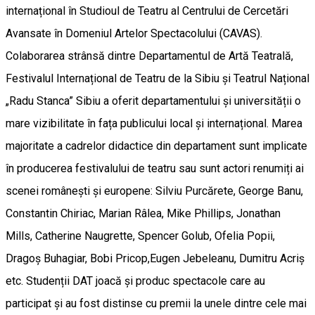
internațional în Studioul de Teatru al Centrului de Cercetări
Avansate în Domeniul Artelor Spectacolului (CAVAS).
Colaborarea strânsă dintre Departamentul de Artă Teatrală,
Festivalul Internațional de Teatru de la Sibiu și Teatrul Național
„Radu Stanca” Sibiu a oferit departamentului și universității o
mare vizibilitate în fața publicului local și internațional. Marea
majoritate a cadrelor didactice din departament sunt implicate
în producerea festivalului de teatru sau sunt actori renumiți ai
scenei românești și europene: Silviu Purcărete, George Banu,
Constantin Chiriac, Marian Râlea, Mike Phillips, Jonathan
Mills, Catherine Naugrette, Spencer Golub, Ofelia Popii,
Dragoș Buhagiar, Bobi Pricop,Eugen Jebeleanu, Dumitru Acriș
etc. Studenții DAT joacă și produc spectacole care au
participat și au fost distinse cu premii la unele dintre cele mai