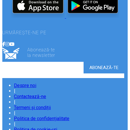
URMĂREȘTE-NE PE
Abonează-te
la newsletter
Despre noi
|
Contactează-ne
|
Termeni și condiții
|
Politica de confidențialitate
|
Politica de cookie-uri