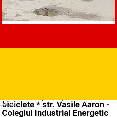
Rastel acoperit pentru 8
biciclete * str. Vasile Aaron -
Deutsch
Colegiul Industrial Energetic