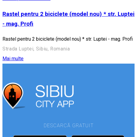
Rastel pentru 2 biciclete (model nou) * str. Luptei
- mag. Profi
Rastel pentru 2 biciclete (model nou) * str. Luptei - mag. Profi
Strada Luptei, Sibiu, Romania
Mai multe
DESCARCĂ GRATUIT