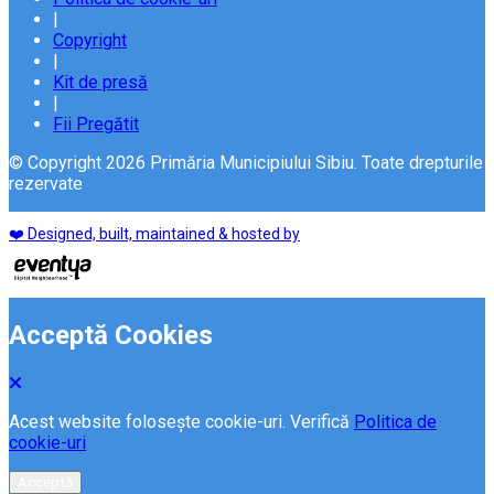
|
Copyright
|
Kit de presă
|
Fii Pregătit
© Copyright 2026 Primăria Municipiului Sibiu. Toate drepturile
rezervate
❤️ Designed, built, maintained & hosted by
Acceptă Cookies
Acest website folosește cookie-uri. Verifică
Politica de
cookie-uri
Acceptă