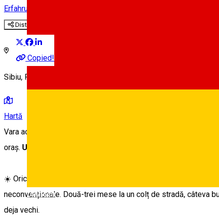
Erfahrungen
Experiences
Experiențe în Sibiu
Distribuie
Copied!
Sibiu, Romania
Hartă
Vara aceasta ne aduce parcă mai mult entuziasm și poftă de viață
oraș.
Un trend care vine poate dintr-o precauție sporită du
☀️ Oricum ar fi, noul trend al acestei veri în Sibiu sunt micro-t
Deutsch
neconvenționale. Două-trei mese la un colț de stradă, câteva but
deja vechi.