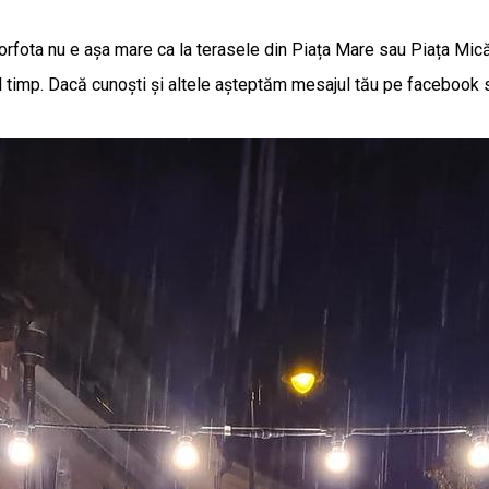
forfota nu e așa mare ca la terasele din Piața Mare sau Piața Mic
mul timp. Dacă cunoști și altele așteptăm mesajul tău pe facebook 