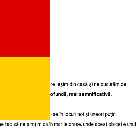
 nou trend în felul în care ieșim din casă și ne bucurăm de
 de socializare mai profundă, mai semnificativă.
 vedem oamenii adunându-se în locuri noi și uneori puțin
ne fac să ne simțim ca în marile orașe, unde acest obicei e unul