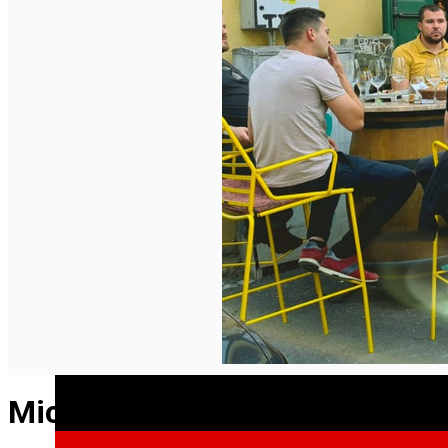
English
Micro-terasele: noua atracție a 