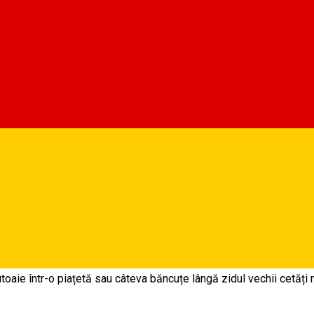
 decât oricare alta! Însă, față de verile anterioare, observăm un
pă perioada cu multe restricții sau poate din nevoia noastră
erasele. Chiar dacă ele existau și anii trecuți, suntem bucuroși să
oaie într-o piațetă sau câteva băncuțe lângă zidul vechii cetăți 