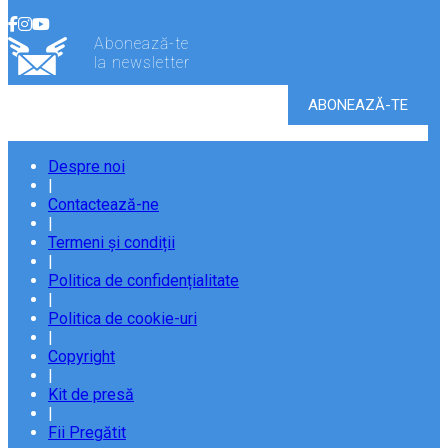
Abonează-te
la newsletter
Despre noi
|
Contactează-ne
|
Termeni și condiții
|
Politica de confidențialitate
|
Politica de cookie-uri
|
Copyright
|
Kit de presă
|
Fii Pregătit