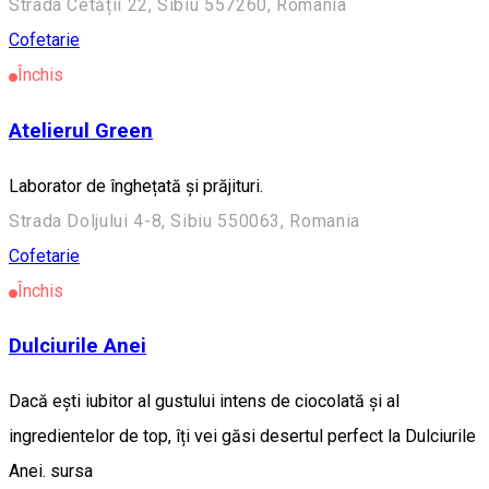
Strada Cetății 22, Sibiu 557260, Romania
Cofetarie
Închis
Atelierul Green
Laborator de înghețată și prăjituri.
Strada Doljului 4-8, Sibiu 550063, Romania
Cofetarie
Închis
Dulciurile Anei
Dacă ești iubitor al gustului intens de ciocolată și al
ingredientelor de top, îți vei găsi desertul perfect la Dulciurile
Anei. sursa