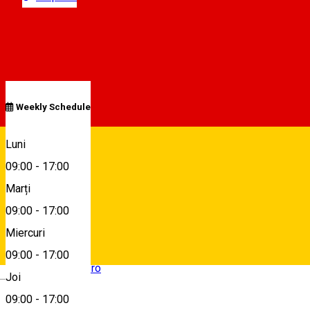
Închis
Program
Weekly Schedule
Marasesti, nr.9, Sibiu, Romania, 550337
Luni
09:00
-
17:00
Marți
Hartă
09:00
-
17:00
Miercuri
09:00
-
17:00
comenzi@misam.ro
Deutsch
Joi
09:00
-
17:00