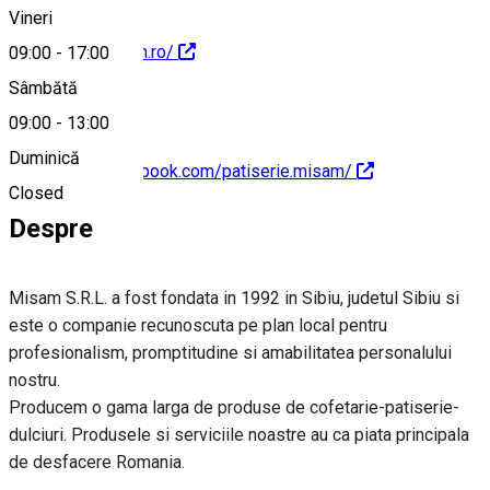
Vineri
http://www.misam.ro/
09:00
-
17:00
Sâmbătă
09:00
-
13:00
Duminică
https://www.facebook.com/patiserie.misam/
Closed
Despre
Misam S.R.L. a fost fondata in 1992 in Sibiu, judetul Sibiu si
este o companie recunoscuta pe plan local pentru
profesionalism, promptitudine si amabilitatea personalului
nostru.
Producem o gama larga de produse de cofetarie-patiserie-
dulciuri. Produsele si serviciile noastre au ca piata principala
de desfacere Romania.