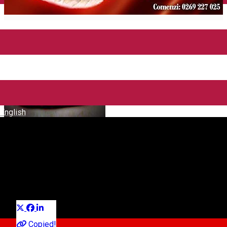
English
Misam
Cofetarie
Distribuie
Copied!