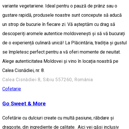
variante vegetariene. Ideal pentru o pauză de prânz sau o
gustare rapidă, produsele noastre sunt concepute să aducă
un strop de bucurie în fiecare zi. Vă așteptăm cu drag să
descoperiți aromele autentice moldovenești și să vă bucurați
de o experiență culinară unică! La Plăcintăria, tradiția și gustul
se împletesc perfect pentru a vă oferi momente de neuitat.
Alege autenticitatea Moldovei și vino în locația noastră pe
Calea Cisnădiei, nr. 8.
Calea Cisnădiei 8, Sibiu 557260, România
Cofetarie
Go Sweet & More
Cofetărie cu dulciuri create cu multă pasiune, răbdare şi
dragoste, din ingrediente de calitate. Aici vei găsi inclusiv