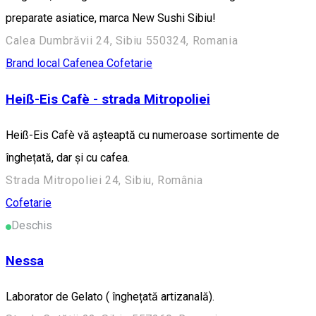
preparate asiatice, marca New Sushi Sibiu!
Calea Dumbrăvii 24, Sibiu 550324, Romania
Brand local
Cafenea
Cofetarie
Heiß-Eis Cafè - strada Mitropoliei
Heiß-Eis Cafè vă așteaptă cu numeroase sortimente de
înghețată, dar și cu cafea.
Strada Mitropoliei 24, Sibiu, România
Cofetarie
Deschis
Nessa
Laborator de Gelato ( înghețată artizanală).