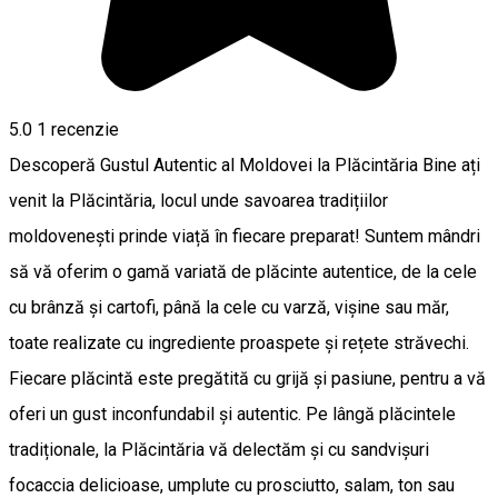
5.0
1 recenzie
Descoperă Gustul Autentic al Moldovei la Plăcintăria Bine ați
venit la Plăcintăria, locul unde savoarea tradițiilor
moldovenești prinde viață în fiecare preparat! Suntem mândri
să vă oferim o gamă variată de plăcinte autentice, de la cele
cu brânză și cartofi, până la cele cu varză, vișine sau măr,
toate realizate cu ingrediente proaspete și rețete străvechi.
Fiecare plăcintă este pregătită cu grijă și pasiune, pentru a vă
oferi un gust inconfundabil și autentic. Pe lângă plăcintele
tradiționale, la Plăcintăria vă delectăm și cu sandvișuri
focaccia delicioase, umplute cu prosciutto, salam, ton sau