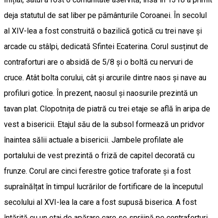
deja statutul de sat liber pe pământurile Coroanei. În secolul
al XIV-lea a fost construită o bazilică gotică cu trei nave și
arcade cu stâlpi, dedicată Sfintei Ecaterina. Corul susținut de
contraforturi are o absidă de 5/8 și o boltă cu nervuri de
cruce. Atât bolta corului, cât și arcurile dintre naos și nave au
profiluri gotice. În prezent, naosul și naosurile prezintă un
tavan plat. Clopotnița de piatră cu trei etaje se află în aripa de
vest a bisericii. Etajul său de la subsol formează un pridvor
înaintea sălii actuale a bisericii. Jambele profilate ale
portalului de vest prezintă o friză de capitel decorată cu
frunze. Corul are cinci ferestre gotice traforate și a fost
supraînălțat în timpul lucrărilor de fortificare de la începutul
secolului al XVI-lea la care a fost supusă biserica. A fost
întărită cu un etaj de apărare care se sprijină pe contraforturi