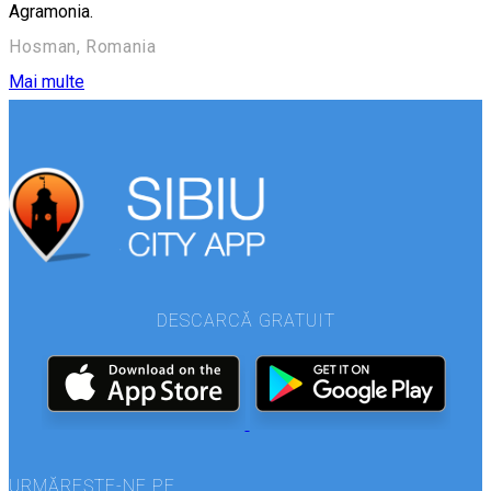
Agramonia.
Hosman, Romania
Mai multe
DESCARCĂ GRATUIT
URMĂREȘTE-NE PE