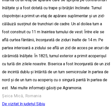
înălțate și a fost dotată cu trape și brățări înclinate. Turnul
clopotniței a primit un etaj de apărare suplimentar și un zid-
călăuză susținut de trunchiuri de cadre. Un al doilea turn a
fost construit cu 11 m înaintea turnului de vest. Între ele se
află curtea fântânii, înconjurată de ziduri înalte de 14 m. Pe
partea interioară a zidului se află un zid de acces pe arcuri de
cărămidă înălțate. În 1825, turnul exterior a primit acoperișul
cu turlă din zilele noastre. Biserica a fost înconjurată de un zid
de incintă dublu și întărită de un turn semicircular în partea de
nord și de un turn cu acoperiș cu o singură pantă în partea de
est. Mai multe informații găsiți pe Agramonia.
Șeica Mică, Romania
De vizitat în județul Sibiu