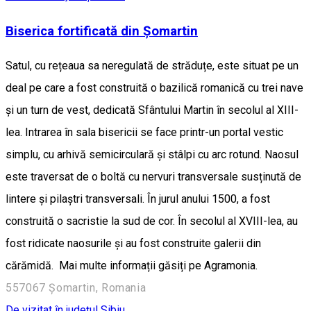
Biserica fortificată din Șomartin
Satul, cu rețeaua sa neregulată de străduțe, este situat pe un
deal pe care a fost construită o bazilică romanică cu trei nave
și un turn de vest, dedicată Sfântului Martin în secolul al XIII-
lea. Intrarea în sala bisericii se face printr-un portal vestic
simplu, cu arhivă semicirculară și stâlpi cu arc rotund. Naosul
este traversat de o boltă cu nervuri transversale susținută de
lintere și pilaștri transversali. În jurul anului 1500, a fost
construită o sacristie la sud de cor. În secolul al XVIII-lea, au
fost ridicate naosurile și au fost construite galerii din
cărămidă. Mai multe informații găsiți pe Agramonia.
557067 Șomartin, Romania
De vizitat în județul Sibiu