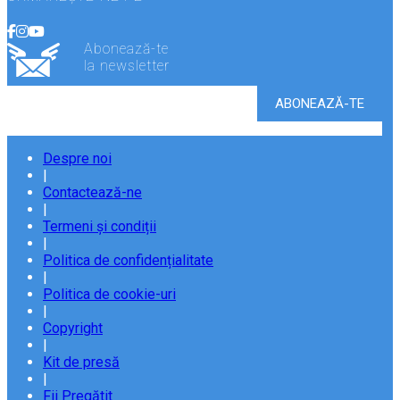
Abonează-te
la newsletter
Despre noi
|
Contactează-ne
|
Termeni și condiții
|
Politica de confidențialitate
|
Politica de cookie-uri
|
Copyright
|
Kit de presă
|
Fii Pregătit