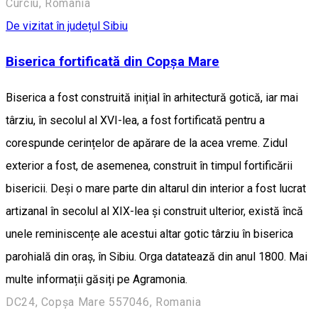
Curciu, Romania
De vizitat în județul Sibiu
Biserica fortificată din Copșa Mare
Biserica a fost construită inițial în arhitectură gotică, iar mai
târziu, în secolul al XVI-lea, a fost fortificată pentru a
corespunde cerințelor de apărare de la acea vreme. Zidul
exterior a fost, de asemenea, construit în timpul fortificării
bisericii. Deși o mare parte din altarul din interior a fost lucrat
artizanal în secolul al XIX-lea și construit ulterior, există încă
unele reminiscențe ale acestui altar gotic târziu în biserica
parohială din oraș, în Sibiu. Orga datatează din anul 1800. Mai
multe informații găsiți pe Agramonia.
DC24, Copșa Mare 557046, Romania