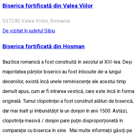
Biserica fortificată din Valea Viilor
557290 Valea Viilor, Romania
De vizitat în județul Sibiu
Biserica fortificată din Hosman
Bazilica romanică a fost construită în secolul al XIII-lea. Deși
majoritatea părților bisericii au fost înlocuite de-a lungul
deceniilor, există încă unele reminiscențe ale acestui timp
demult apus, cum ar fi intrarea vestică, care este încă în forma
originală. Turnul clopotniței a fost construit alături de biserică,
dar mai înalt și îmbunătățit la un donjon în anii 1500. Astăzi,
clopotnița masivă / donjon pare puțin disproporționată în
comparație cu biserica în sine. Mai multe informații găsiți pe