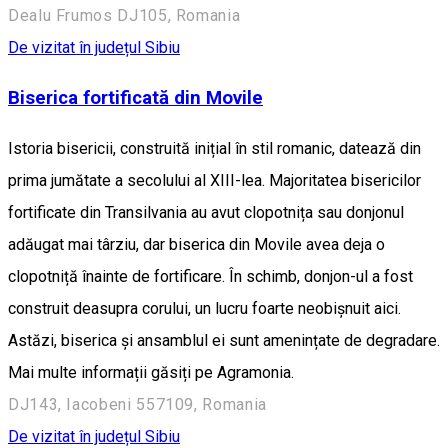
Dealu Frumos DJ105, Romania
De vizitat în județul Sibiu
Biserica fortificată din Movile
Istoria bisericii, construită inițial în stil romanic, datează din
prima jumătate a secolului al XIII-lea. Majoritatea bisericilor
fortificate din Transilvania au avut clopotnița sau donjonul
adăugat mai târziu, dar biserica din Movile avea deja o
clopotniță înainte de fortificare. În schimb, donjon-ul a fost
construit deasupra corului, un lucru foarte neobișnuit aici.
Astăzi, biserica și ansamblul ei sunt amenințate de degradare.
Mai multe informații găsiți pe Agramonia.
DJ143, Iacobeni 557109, Romania
De vizitat în județul Sibiu