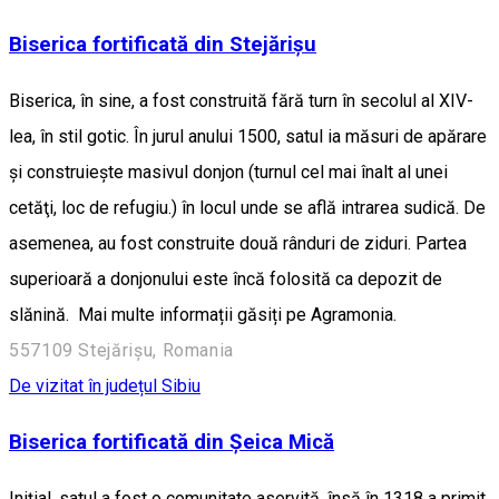
Biserica fortificată din Stejărișu
Biserica, în sine, a fost construită fără turn în secolul al XIV-
lea, în stil gotic. În jurul anului 1500, satul ia măsuri de apărare
și construieşte masivul donjon (turnul cel mai înalt al unei
cetăţi, loc de refugiu.) în locul unde se află intrarea sudică. De
asemenea, au fost construite două rânduri de ziduri. Partea
superioară a donjonului este încă folosită ca depozit de
slănină. Mai multe informații găsiți pe Agramonia.
557109 Stejărișu, Romania
De vizitat în județul Sibiu
Biserica fortificată din Șeica Mică
Inițial, satul a fost o comunitate aservită, însă în 1318 a primit