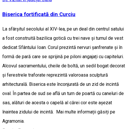
Biserica fortificată din Curciu
La sfârșitul secolului al XIV-lea, pe un deal din centrul satului
a fost construită bazilica gotică cu trei nave și turnul de vest
dedicat Sfântului Ioan. Corul prezintă nervuri șanfrenate și în
formă de pară care se sprijină pe piloni angajați cu capiteluri.
Alcovul sacramentului, cheile de boltă, un sedil bogat decorat
și ferestrele traforate reprezintă valoroasa sculptură
arhitecturală. Biserica este înconjurată de un zid de incintă
oval. În partea de sud se află un turn de poartă cu caneluri de
sas, alături de acesta o capelă al cărei cor este așezat
înaintea zidului de incintă. Mai multe informații găsiți pe
Agramonia.