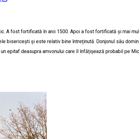
tic. A fost fortificată în anii 1500. Apoi a fost fortificată și mai mu
e bisericești și este relativ bine întreținută. Donjonul său domină
 un epitaf deasupra amvonului care îl înfățișează probabil pe Mic