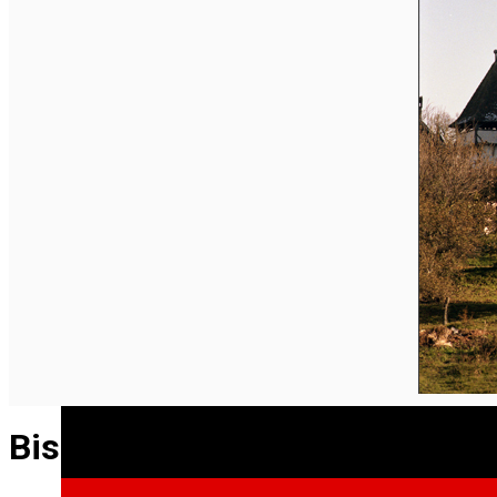
English
Biserica fortificată din Iacobe