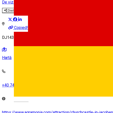
De vizitat în județul Sibiu
Distribuie
Copied!
DJ143, Iacobeni 557109, Romania
Hartă
+40 741 928 545
Deutsch
https://www.agramonia.com/attraction/churchcastle-in-iacoben