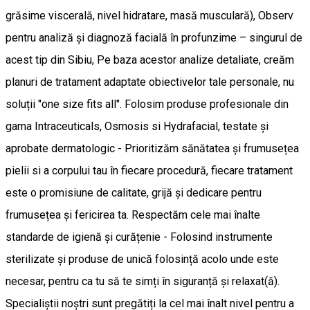
grăsime viscerală, nivel hidratare, masă musculară), Observ
pentru analiză și diagnoză facială în profunzime – singurul de
acest tip din Sibiu, Pe baza acestor analize detaliate, creăm
planuri de tratament adaptate obiectivelor tale personale, nu
soluții "one size fits all". Folosim produse profesionale din
gama Intraceuticals, Osmosis si Hydrafacial, testate și
aprobate dermatologic - Prioritizăm sănătatea și frumusețea
pielii si a corpului tau în fiecare procedură, fiecare tratament
este o promisiune de calitate, grijă și dedicare pentru
frumusețea și fericirea ta. Respectăm cele mai înalte
standarde de igienă și curățenie - Folosind instrumente
sterilizate și produse de unică folosință acolo unde este
necesar, pentru ca tu să te simți în siguranță și relaxat(ă).
Specialiștii noștri sunt pregătiți la cel mai înalt nivel pentru a