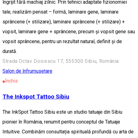
îngrijit fără machiaj zilnic. Prin tehnici adaptate fizionomiei
tale, realizăm pensat – formă, laminare gene, laminare
sprâncene (+ stilizare), laminare sprâncene (+ stilizare) +
vopsit, laminare gene + sprâncene, precum și vopsit gene sau
vopsit sprâncene, pentru un rezultat natural, definit și de
durată.
Strada Octav Doicescu 17, 555300 Sibiu, România
Salon de înfrumusețare
Închis
The Inkspot Tattoo Sibiu
The InkSpot Tattoo Sibiu este un studio tatuaje din Sibiu
pionier în România, renumit pentru conceptul de Tatuaje
Intuitive. Combinăm consultația spirituală profundă cu arta de