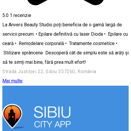
5.0
1 recenzie
La Anvers Beauty Studio poți beneficia de o gamă largă de
servicii precum: • Epilare definitivă cu laser Dioda • Epilare cu
ceară • Remodelare corporală • Tratamente cosmetice •
Stilizare sprâncene Descoperă cât de simplu este să arăți și
să te simți mai bine, fără prea mult efort!
Strada Justiţiei 22, Sibiu 557260, România
Mai multe