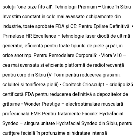
soluții "one size fits all". Tehnologii Premium – Unice în Sibiu
Investim constant în cele mai avansate echipamente din
industrie, toate aprobate FDA și CE: Pentru Epilare Definitivă: •
Primelase HR Excellence – tehnologie laser diodă de ultimă
generație, eficientă pentru toate tipurile de piele și păr, in
orice anotimp. Pentru Remodelare Corporală: • Viora V10 –
cea mai avansata si eficienta platformă de radiofrecvență
pentru corp din Sibiu (V-Form pentru reducerea grasimii,
celulitei si tonifierea pielii) • Cooltech Criosculpt – criolipoliză
certificată FDA pentru reducerea definitivă a depozitelor de
grăsime • Wonder Prestige – electrostimulare musculară
profesională EMS Pentru Tratamente Faciale: Hydrafacial
Syndeo – singura unitate Hydrafacial Syndeo din Sibiu, pentru
curățare facială în profunzime și hidratare intensă