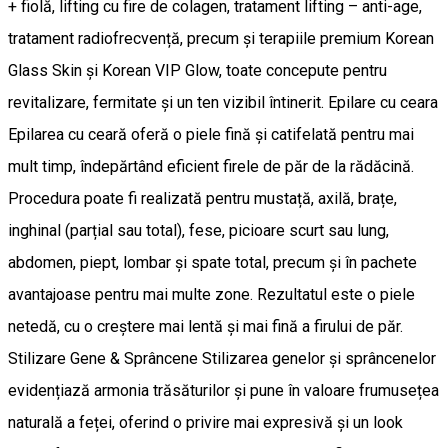
+ fiolă, lifting cu fire de colagen, tratament lifting – anti-age,
tratament radiofrecvență, precum și terapiile premium Korean
Glass Skin și Korean VIP Glow, toate concepute pentru
revitalizare, fermitate și un ten vizibil întinerit. Epilare cu ceara
Epilarea cu ceară oferă o piele fină și catifelată pentru mai
mult timp, îndepărtând eficient firele de păr de la rădăcină.
Procedura poate fi realizată pentru mustață, axilă, brațe,
inghinal (parțial sau total), fese, picioare scurt sau lung,
abdomen, piept, lombar și spate total, precum și în pachete
avantajoase pentru mai multe zone. Rezultatul este o piele
netedă, cu o creștere mai lentă și mai fină a firului de păr.
Stilizare Gene & Sprâncene Stilizarea genelor și sprâncenelor
evidențiază armonia trăsăturilor și pune în valoare frumusețea
naturală a feței, oferind o privire mai expresivă și un look