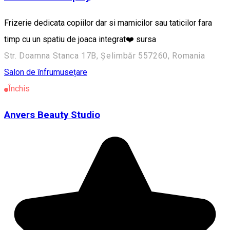
Frizerie dedicata copiilor dar si mamicilor sau taticilor fara
timp cu un spatiu de joaca integrat❤️ sursa
Str. Doamna Stanca 17B, Șelimbăr 557260, Romania
Salon de înfrumusețare
Închis
Anvers Beauty Studio