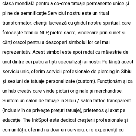
clasă mondială pentru a co-crea tatuaje permanente unice și
pline de semnificație. ​Serviciul nostru este un ritual
transformator: clienții lucrează cu ghidul nostru spiritual, care
folosește tehnici NLP, pietre sacre, vindecare prin sunet și
cărți oracol pentru a descoperi simbolul lor cel mai
reprezentativ. Acest simbol este apoi redat cu măiestrie de
unul dintre cei patru artiști specializați ai noștri. ​Pe lângă acest
serviciu unic, oferim servicii profesionale de piercing in Sibiu
și sesiuni de tatuaje personalizate (custom). Funcționăm și ca
un hub creativ care vinde picturi originale și merchandise. ​
Suntem un salon de tatuaje in Sibiu / salon tattoo transparent
(inclusiv în ce privește prețuri tatuaje), prietenos și axat pe
educație. The InkSpot este dedicat creșterii profesionale și
comunității, oferind nu doar un serviciu, ci o experiență cu