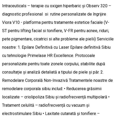
Intraceuticals – terapie cu oxigen hiperbaric și Observ 320 –
diagnostic profesional si rutine personalizate de îngrijire
Viora V10 - platforma pentru tratamente estetice faciale (V-
ST pentru lifting facial si tonifiere, V-FR pentru acnee, riduri,
pete pigmentare, cicatrici si alte probleme ale pielii) Serviciile
noastre: 1. Epilare Definitivă cu Laser Epilare definitivă Sibiu
cu tehnologie Primelase HR Excellence. Protocoale
personalizate pentru toate zonele corpului, stabilite după
consultație și analiză detaliată a tipului de piele și păr. 2.
Remodelare Corporală Non-Invazivă Tratamentele noastre de
remodelare corporala sibiu includ: • Reducerea grăsimii
localizate – criolipoliza Sibiu și radiofrecvență multipolară •
Tratament celulită – radiofrecvență cu vacuum și
electrostimulare Sibiu • Laxitate cutanată și tonifiere –