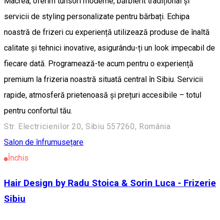
Macrea, oferim tunsori moderne, bărbierit tradițional și
servicii de styling personalizate pentru bărbați. Echipa
noastră de frizeri cu experiență utilizează produse de înaltă
calitate și tehnici inovative, asigurându-ți un look impecabil de
fiecare dată. Programează-te acum pentru o experiență
premium la frizeria noastră situată central în Sibiu. Servicii
rapide, atmosferă prietenoasă și prețuri accesibile – totul
pentru confortul tău.
Str. Electricienilor 20, Sibiu 557260, România
Salon de înfrumusețare
Închis
Hair Design by Radu Stoica & Sorin Luca - Frizerie
Sibiu