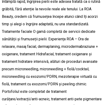
întâmplă rapid, îngrijirea pielii este adesea tratată ca o rutină
grăbită, fără atenție la nevoile reale ale tenului. La ROA
Beauty, credem că frumusețea începe atunci când îți acorzi
timp și alegi o îngrijire adaptată, nu una standardizată.
Tratamente faciale O gamă completă de servicii dedicate
sănătății și frumuseții pielii: Experiența ROA – Ora de
relaxare, masaj facial, dermaplaning, microdermabraziune +
oxigenare, tratament Hidrafacial, tratament oxigenare și
tratament hidratare intensivă, alături de proceduri avansate
precum microneedling, microneedling + fiolă/cocktail,
microneedling cu exozomi/PDRN, mezoterapie virtuală cu
fiolă, tratament cu exozomi/PDRN și peeling chimic.
Portofoliul este completat de tratament
curățare/extracții/anti-acneic, tratament anti-pete pigmentare