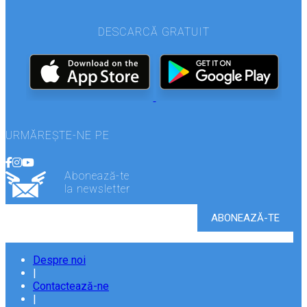
DESCARCĂ GRATUIT
URMĂREȘTE-NE PE
Abonează-te
la newsletter
Despre noi
|
Contactează-ne
|