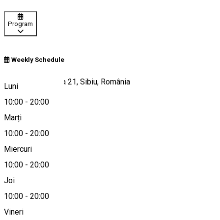
Program
Weekly Schedule
Str. Vasile Cârlova 21, Sibiu, România
Luni
10:00
-
20:00
Marți
Hartă
10:00
-
20:00
Miercuri
10:00
-
20:00
0752676878
Joi
10:00
-
20:00
Vineri