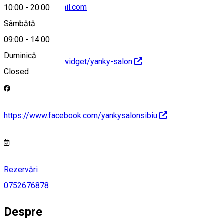
salon.yanky@gmail.com
10:00
-
20:00
Sâmbătă
09:00
-
14:00
Duminică
https://stailer.ro/widget/yanky-salon
Closed
https://www.facebook.com/yankysalonsibiu
Rezervări
0752676878
Despre