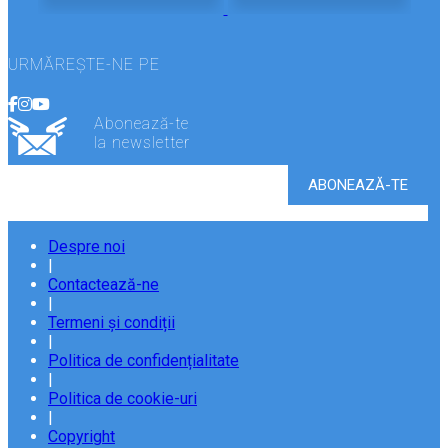
URMĂREȘTE-NE PE
Abonează-te
la newsletter
Despre noi
|
Contactează-ne
|
Termeni și condiții
|
Politica de confidențialitate
|
Politica de cookie-uri
|
Copyright