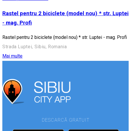
Rastel pentru 2 biciclete (model nou) * str. Luptei
- mag. Profi
Rastel pentru 2 biciclete (model nou) * str. Luptei - mag. Profi
Strada Luptei, Sibiu, Romania
Mai multe
DESCARCĂ GRATUIT