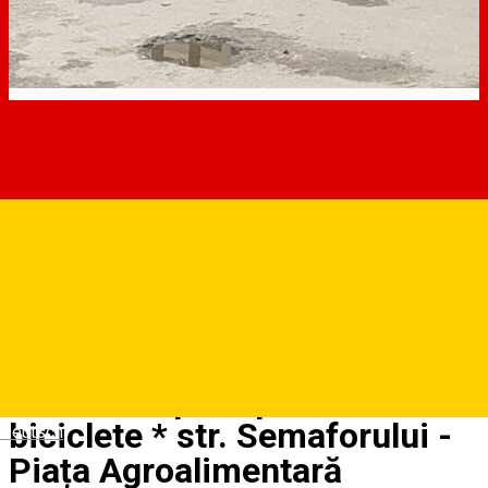
Rastel acoperit pentru 8
biciclete * str. Semaforului -
Deutsch
Piața Agroalimentară