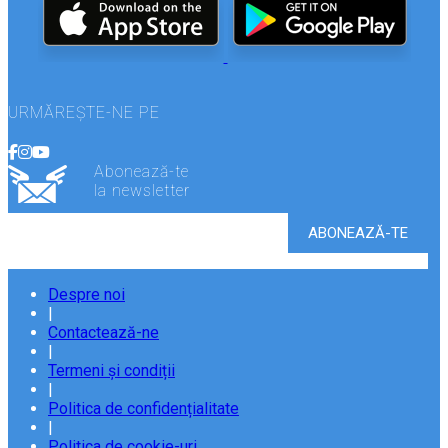
URMĂREȘTE-NE PE
Abonează-te
la newsletter
Despre noi
|
Contactează-ne
|
Termeni și condiții
|
Politica de confidențialitate
|
Politica de cookie-uri