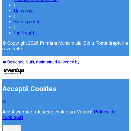
|
Copyright
|
Kit de presă
|
Fii Pregătit
© Copyright 2026 Primăria Municipiului Sibiu. Toate drepturile
rezervate
❤️ Designed, built, maintained & hosted by
Acceptă Cookies
Acest website folosește cookie-uri. Verifică
Politica de
cookie-uri
Acceptă