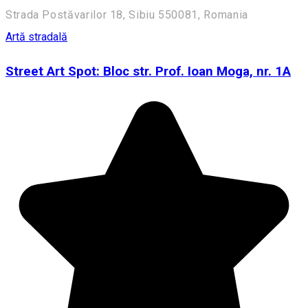
Strada Postăvarilor 18, Sibiu 550081, Romania
Artă stradală
Street Art Spot: Bloc str. Prof. Ioan Moga, nr. 1A