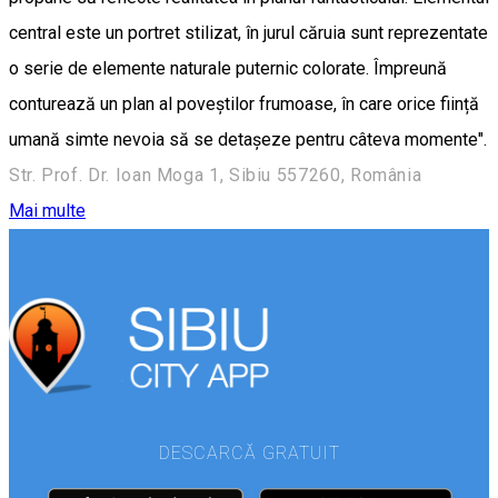
central este un portret stilizat, în jurul căruia sunt reprezentate
o serie de elemente naturale puternic colorate. Împreună
conturează un plan al poveștilor frumoase, în care orice ființă
umană simte nevoia să se detașeze pentru câteva momente".
Str. Prof. Dr. Ioan Moga 1, Sibiu 557260, România
Mai multe
DESCARCĂ GRATUIT