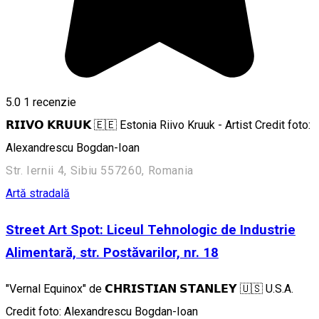
5.0
1 recenzie
𝗥𝗜𝗜𝗩𝗢 𝗞𝗥𝗨𝗨𝗞 🇪🇪 Estonia Riivo Kruuk - Artist Credit foto:
Alexandrescu Bogdan-Ioan
Str. Iernii 4, Sibiu 557260, Romania
Artă stradală
Street Art Spot: Liceul Tehnologic de Industrie
Alimentară, str. Postăvarilor, nr. 18
"Vernal Equinox" de 𝗖𝗛𝗥𝗜𝗦𝗧𝗜𝗔𝗡 𝗦𝗧𝗔𝗡𝗟𝗘𝗬 🇺🇸 U.S.A.
Credit foto: Alexandrescu Bogdan-Ioan