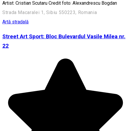
Artist: Cristian Scutaru Credit foto: Alexandrescu Bogdan
Strada Macaralei 1, Sibiu 550223, Romania
Artă stradală
Street Art Sport: Bloc Bulevardul Vasile Milea nr.
22