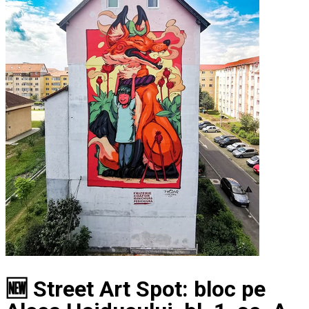
🆕 Street Art Spot: bloc pe