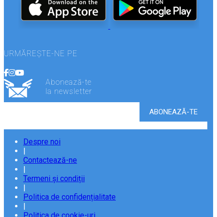
URMĂREȘTE-NE PE
Abonează-te
la newsletter
Despre noi
|
Contactează-ne
|
Termeni și condiții
|
Politica de confidențialitate
|
Politica de cookie-uri