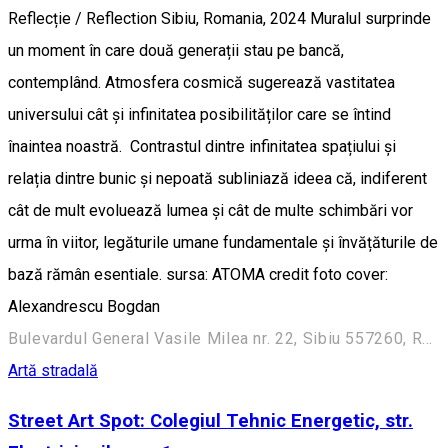
Reflecție / Reflection Sibiu, Romania, 2024 Muralul surprinde
un moment în care două generații stau pe bancă,
contemplând. Atmosfera cosmică sugerează vastitatea
universului cât și infinitatea posibilităților care se întind
înaintea noastră. Contrastul dintre infinitatea spațiului și
relația dintre bunic și nepoată subliniază ideea că, indiferent
cât de mult evoluează lumea și cât de multe schimbări vor
urma în viitor, legăturile umane fundamentale și învățăturile de
bază rămân esentiale. sursa: ATOMA credit foto cover:
Alexandrescu Bogdan
Bulevardul General Vasile Milea nr. 22, Sibiu 557260, Romania
Artă stradală
Street Art Spot: Colegiul Tehnic Energetic, str.