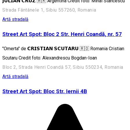
𝗝𝗨𝗟𝗜𝗔𝗡 𝗖𝗥𝗨𝗭 🇦🇷 Argentina Credit foto: Mihai Stancescu
Strada Fântânele 1, Sibiu 557260, Romania
Artă stradală
Street Art Spot: Bloc 2 Str. Henri Coandă, nr. 57
"Omerta" de 𝗖𝗥𝗜𝗦𝗧𝗜𝗔𝗡 𝗦𝗖𝗨𝗧𝗔𝗥𝗨 🇷🇴 Romania Cristian
Scutaru Credit foto: Alexandrescu Bogdan-Ioan
Bloc 2, Strada Henri Coandă 57, Sibiu 550234, Romania
Artă stradală
Street Art Spot: Bloc Str. Iernii 4B