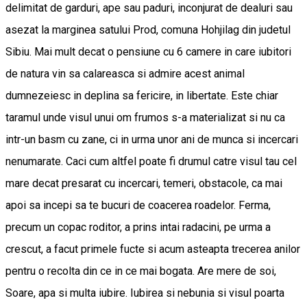
delimitat de garduri, ape sau paduri, inconjurat de dealuri sau
asezat la marginea satului Prod, comuna Hohjilag din judetul
Sibiu. Mai mult decat o pensiune cu 6 camere in care iubitori
de natura vin sa calareasca si admire acest animal
dumnezeiesc in deplina sa fericire, in libertate. Este chiar
taramul unde visul unui om frumos s-a materializat si nu ca
intr-un basm cu zane, ci in urma unor ani de munca si incercari
nenumarate. Caci cum altfel poate fi drumul catre visul tau cel
mare decat presarat cu incercari, temeri, obstacole, ca mai
apoi sa incepi sa te bucuri de coacerea roadelor. Ferma,
precum un copac roditor, a prins intai radacini, pe urma a
crescut, a facut primele fucte si acum asteapta trecerea anilor
pentru o recolta din ce in ce mai bogata. Are mere de soi,
Soare, apa si multa iubire. Iubirea si nebunia si visul poarta