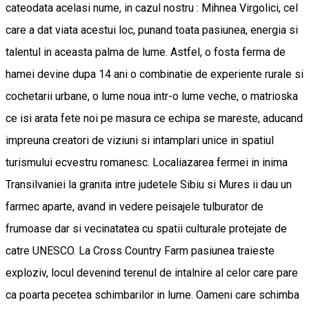
cateodata acelasi nume, in cazul nostru : Mihnea Virgolici, cel
care a dat viata acestui loc, punand toata pasiunea, energia si
talentul in aceasta palma de lume. Astfel, o fosta ferma de
hamei devine dupa 14 ani o combinatie de experiente rurale si
cochetarii urbane, o lume noua intr-o lume veche, o matrioska
ce isi arata fete noi pe masura ce echipa se mareste, aducand
impreuna creatori de viziuni si intamplari unice in spatiul
turismului ecvestru romanesc. Localiazarea fermei in inima
Transilvaniei la granita intre judetele Sibiu si Mures ii dau un
farmec aparte, avand in vedere peisajele tulburator de
frumoase dar si vecinatatea cu spatii culturale protejate de
catre UNESCO. La Cross Country Farm pasiunea traieste
exploziv, locul devenind terenul de intalnire al celor care pare
ca poarta pecetea schimbarilor in lume. Oameni care schimba