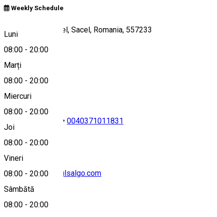
Weekly Schedule
E81, Cristian-Sacel, Sacel, Romania, 557233
Luni
08:00
-
20:00
Marți
Hartă
08:00
-
20:00
Miercuri
08:00
-
20:00
0040723742628
•
0040371011831
Joi
08:00
-
20:00
Vineri
contact@domeniulsalgo.com
08:00
-
20:00
Sâmbătă
08:00
-
20:00