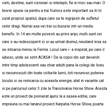
vieti, destine, sunt vizionari si intelepti, fie ei mici sau mari. O
teorie spune ca pentru a trai frumos este important sa iti tii
curat propriul spatiul, dupa care sa te ingrijesti de sufletul
celor dragi. Numai asa vei trai cu bucurie intr-un mediu
benefic. In 14 ani multe povesti au prins aripi, multi sunt cei
care s-au redescoperit si si-au urmat drumul, neuitand insa sa
se intoarca mereu la Ferma. Locul care i- a inspirat, pe care il
iubesc, unde se simt ACASA ! De la copiii din sat deveniti
intre timp adolescenti sau chiar adulti pana la colegi de liceu
si necunoscuti din toate colturile lumii, toti recunosc puterea
locului si se reincarca cu aceasta energie, atat in vacante cat
si pe parcursul celor 3 zile la Transilvania Horse Show. Acesta
este un proiect de pionierat ajuns la a sasea editie, care
impreuna cu mai tanarul proiect Karpatia Horse Show, poarta