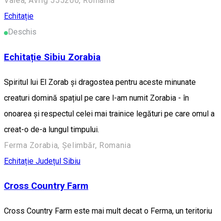
Valea, Avrig 555200, Romania
Echitație
Deschis
Echitație Sibiu Zorabia
Spiritul lui El Zorab și dragostea pentru aceste minunate
creaturi domină spațiul pe care l-am numit Zorabia - în
onoarea și respectul celei mai trainice legături pe care omul a
creat-o de-a lungul timpului.
Ferma Zorabia, Șelimbăr, Romania
Echitație
Județul Sibiu
Cross Country Farm
Cross Country Farm este mai mult decat o Ferma, un teritoriu