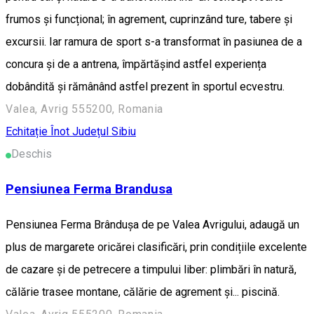
frumos și funcțional; în agrement, cuprinzând ture, tabere și
excursii. Iar ramura de sport s-a transformat în pasiunea de a
concura și de a antrena, împărtășind astfel experiența
dobândită și rămânând astfel prezent în sportul ecvestru.
Valea, Avrig 555200, Romania
Echitație
Înot
Județul Sibiu
Deschis
Pensiunea Ferma Brandusa
Pensiunea Ferma Brândușa de pe Valea Avrigului, adaugă un
plus de margarete oricărei clasificări, prin condițiile excelente
de cazare și de petrecere a timpului liber: plimbări în natură,
călărie trasee montane, călărie de agrement și... piscină.