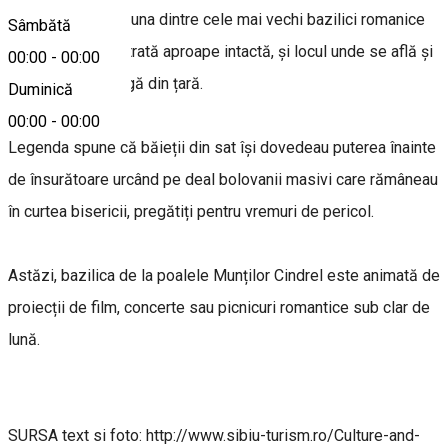
Cisnădioara este una dintre cele mai vechi bazilici romanice
Sâmbătă
din România, păstrată aproape intactă, și locul unde se află și
00:00
-
00:00
cea mai veche orgă din țară.
Duminică
00:00
-
00:00
Legenda spune că băieții din sat își dovedeau puterea înainte
de însurătoare urcând pe deal bolovanii masivi care rămâneau
în curtea bisericii, pregătiți pentru vremuri de pericol.
Astăzi, bazilica de la poalele Munților Cindrel este animată de
proiecții de film, concerte sau picnicuri romantice sub clar de
lună.
SURSA text si foto: http://www.sibiu-turism.ro/Culture-and-