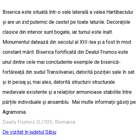
Biserica este situată într-o vale laterală a valea Hartibaciului
și are un zid puternic de castel pe toate laturile. Decorațiile
clasice din interior sunt bogate, iar turnul este înalt.
Monumentul datează din secolul al XIII-lea și a fost în mod
constant mărit. Biserica fortificată din Dealul Frumos este
unul dintre cele mai concludente exemple de biserică-
fortăreață din sudul Transilvaniei, datorită poziției sale în sat
și în peisaj și, mai ales, datorită structurii structurale
medievale existente și a relațiilor armonioase stabilite între
părțile individuale și ansamblu. Mai multe informații găsiți pe
Agramonia.
Dealu Frumos DJ105, Romania
De vizitat în județul Sibiu