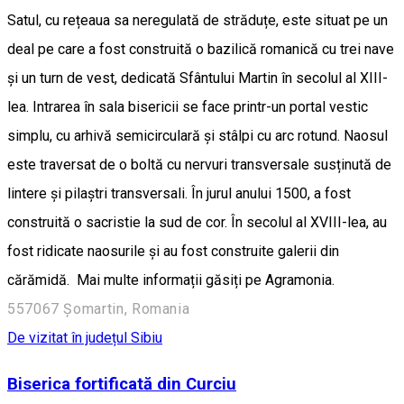
Satul, cu rețeaua sa neregulată de străduțe, este situat pe un
deal pe care a fost construită o bazilică romanică cu trei nave
și un turn de vest, dedicată Sfântului Martin în secolul al XIII-
lea. Intrarea în sala bisericii se face printr-un portal vestic
simplu, cu arhivă semicirculară și stâlpi cu arc rotund. Naosul
este traversat de o boltă cu nervuri transversale susținută de
lintere și pilaștri transversali. În jurul anului 1500, a fost
construită o sacristie la sud de cor. În secolul al XVIII-lea, au
fost ridicate naosurile și au fost construite galerii din
cărămidă. Mai multe informații găsiți pe Agramonia.
557067 Șomartin, Romania
De vizitat în județul Sibiu
Biserica fortificată din Curciu