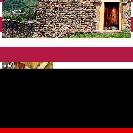
English
Bazilica romanică din
Cisnădioara