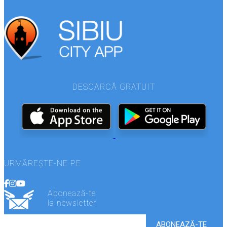
DESCARCĂ GRATUIT
URMĂREȘTE-NE PE
Abonează-te
la newsletter