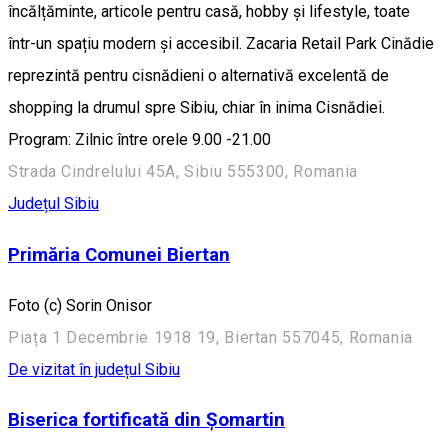
încălțăminte, articole pentru casă, hobby și lifestyle, toate
într-un spațiu modern și accesibil. Zacaria Retail Park Cinădie
reprezintă pentru cisnădieni o alternativă excelentă de
shopping la drumul spre Sibiu, chiar în inima Cisnădiei.
Program: Zilnic între orele 9.00 -21.00
Strada Cindrelului 45A, Sibiu 555300, Romania
Județul Sibiu
Primăria Comunei Biertan
Foto (c) Sorin Onisor
Piața 1 Decembrie 1918 19, Biertan 557045, Romania
De vizitat în județul Sibiu
Biserica fortificată din Șomartin