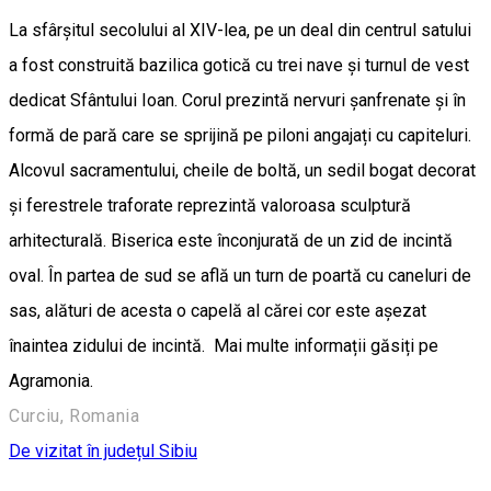
La sfârșitul secolului al XIV-lea, pe un deal din centrul satului
a fost construită bazilica gotică cu trei nave și turnul de vest
dedicat Sfântului Ioan. Corul prezintă nervuri șanfrenate și în
formă de pară care se sprijină pe piloni angajați cu capiteluri.
Alcovul sacramentului, cheile de boltă, un sedil bogat decorat
și ferestrele traforate reprezintă valoroasa sculptură
arhitecturală. Biserica este înconjurată de un zid de incintă
oval. În partea de sud se află un turn de poartă cu caneluri de
sas, alături de acesta o capelă al cărei cor este așezat
înaintea zidului de incintă. Mai multe informații găsiți pe
Agramonia.
Curciu, Romania
De vizitat în județul Sibiu