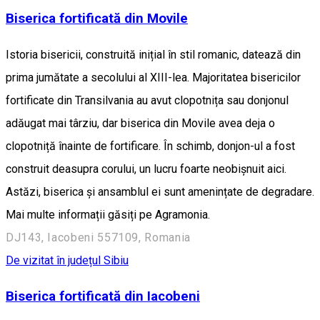
Biserica fortificată din Movile
Istoria bisericii, construită inițial în stil romanic, datează din
prima jumătate a secolului al XIII-lea. Majoritatea bisericilor
fortificate din Transilvania au avut clopotnița sau donjonul
adăugat mai târziu, dar biserica din Movile avea deja o
clopotniță înainte de fortificare. În schimb, donjon-ul a fost
construit deasupra corului, un lucru foarte neobișnuit aici.
Astăzi, biserica și ansamblul ei sunt amenințate de degradare.
Mai multe informații găsiți pe Agramonia.
DJ143, Iacobeni 557109, Romania
De vizitat în județul Sibiu
Biserica fortificată din Iacobeni