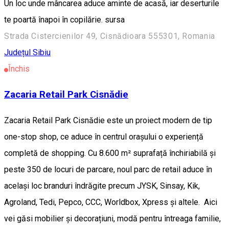
Un loc unde mâncarea aduce aminte de acasă, iar deserturile
te poartă înapoi în copilărie. sursa
Strada Cistercienilor 49, Cisnădioara 555301, Romania
Județul Sibiu
Închis
Zacaria Retail Park Cisnădie
Zacaria Retail Park Cisnădie este un proiect modern de tip
one-stop shop, ce aduce în centrul orașului o experiență
completă de shopping. Cu 8.600 m² suprafață închiriabilă și
peste 350 de locuri de parcare, noul parc de retail aduce în
același loc branduri îndrăgite precum JYSK, Sinsay, Kik,
Agroland, Tedi, Pepco, CCC, Worldbox, Xpress și altele. Aici
vei găsi mobilier și decorațiuni, modă pentru întreaga familie,