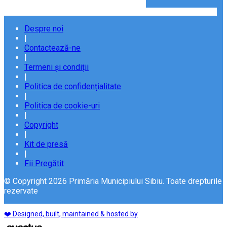
Despre noi
|
Contactează-ne
|
Termeni și condiții
|
Politica de confidențialitate
|
Politica de cookie-uri
|
Copyright
|
Kit de presă
|
Fii Pregătit
© Copyright 2026 Primăria Municipiului Sibiu. Toate drepturile
rezervate
❤️ Designed, built, maintained & hosted by