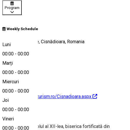
Program
Weekly Schedule
Strada Sub Cetate, Cisnădioara, Romania
Luni
00:00
-
00:00
Marți
Hartă
00:00
-
00:00
Miercuri
00:00
-
00:00
http://www.sibiu-turism.ro/Cisnadioara.aspx
Joi
00:00
-
00:00
Despre
Vineri
Construită în secolul al XII-lea, biserica fortificată din
00:00
-
00:00