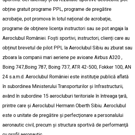
obține gratuit programe PPL, programe de pregătire
acrobaţie, pot promova în lotul național de acrobaţie,
programe de obţinere licenţa instructori sau se pot angaja la
Aeroclubul României. Foști sportivi, instructori, clienți care au
obținut brevetul de pilot PPL la Aeroclubul Sibiu au zburat sau
zboara la companii mari aeriene pe avioane Airbus A320 ,
Boing 747,Boing 787, Boing 737, ATR 42-500, Fokker 100, AN
24 s.a.m.d. Aeroclubul României este instituţie publică aflată
în subordinea Ministerului Transporturilor şi Infrastructurii,
având în subordine 15 aerocluburi teritoriale în întreaga ţară,
printre care şi Aeroclubul Hermann Oberth Sibiu. Aeroclubul
este o unitate de pregătire şi perfecţionare a personalului
aeronautic civil, precum şi structura sportivă de performanţă
cu profil aeronautic.