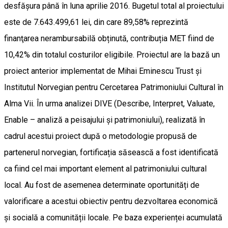
desfășura până în luna aprilie 2016. Bugetul total al proiectului
este de 7.643.499,61 lei, din care 89,58% reprezintă
finanţarea nerambursabilă obținută, contribuția MET fiind de
10,42% din totalul costurilor eligibile. Proiectul are la bază un
proiect anterior implementat de Mihai Eminescu Trust și
Institutul Norvegian pentru Cercetarea Patrimoniului Cultural în
Alma Vii. În urma analizei DIVE (Describe, Interpret, Valuate,
Enable – analiză a peisajului și patrimoniului), realizată în
cadrul acestui proiect după o metodologie propusă de
partenerul norvegian, fortificația săsească a fost identificată
ca fiind cel mai important element al patrimoniului cultural
local. Au fost de asemenea determinate oportunități de
valorificare a acestui obiectiv pentru dezvoltarea economică
și socială a comunității locale. Pe baza experienței acumulată