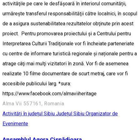
activităţile pe care le desfășoară în interiorul comunității,
urmăreşte transferul responsabilităţii către localnici, în scopul
de a asigura sustenabilitatea rezultatelor obţinute prin acest
proiect. Pentru promovarea proiectului şi a Centrului pentru
Interpretarea Culturii Tradiţionale vor fi încheiate parteneriate
cu centre de informare turistică regionale și naționale pentru a
atrage câţi mai mulţi vizitatori în zonă. Vor fi de asemenea
realizate 10 filme documentare de scurt metraj, care vor fi
accesibile publicului larg. *sura:
https://www.facebook.com/almaviiheritage
Alma Vii 557161, Romania
Activități în județul Sibiu
Județul Sibiu
Organizator de
Evenimente
Ansamblul Agora Cisnădioara