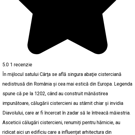
5.0
1 recenzie
În mijlocul satului Cârţa se află singura abaţie cisterciană
nedistrusă din România şi cea mai estică din Europa. Legenda
spune că pe la 1202, când au construit mănăstirea
impunătoare, călugării cistercieni au stârnit chiar și invidia
Diavolului, care ar fi încercat în zadar să le întreacă măiestria.
Asceticii călugări cistercieni, renumiți pentru hărnicie, au
ridicat aici un edificiu care a influențat arhitectura din