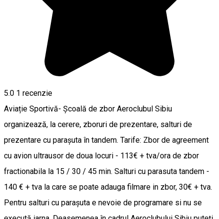
5.0
1 recenzie
Aviație Sportivă- Şcoală de zbor Aeroclubul Sibiu
organizează, la cerere, zboruri de prezentare, salturi de
prezentare cu parașuta în tandem. Tarife: Zbor de agreement
cu avion ultrausor de doua locuri - 113€ + tva/ora de zbor
fractionabila la 15 / 30 / 45 min. Salturi cu parasuta tandem -
140 € + tva la care se poate adauga filmare in zbor, 30€ + tva.
Pentru salturi cu parașuta e nevoie de programare si nu se
execută iarna. Deasemenea în cadrul Aeroclubului Sibiu puteţi