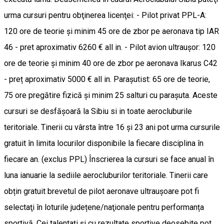
urma cursuri pentru obţinerea licenţei: - Pilot privat PPL-A:
120 ore de teorie şi minim 45 ore de zbor pe aeronava tip IAR
46 - pret aproximativ 6260 € all in. - Pilot avion ultrauşor: 120
ore de teorie şi minim 40 ore de zbor pe aeronava Ikarus C42
- preț aproximativ 5000 € all in. Paraşutist: 65 ore de teorie,
75 ore pregătire fizică şi minim 25 salturi cu paraşuta. Aceste
cursuri se desfăşoară la Sibiu si in toate aerocluburile
teritoriale. Tinerii cu vârsta între 16 şi 23 ani pot urma cursurile
gratuit în limita locurilor disponibile la fiecare disciplina în
fiecare an. (exclus PPL) Înscrierea la cursuri se face anual în
luna ianuarie la sediile aerocluburilor teritoriale. Tinerii care
obțin gratuit brevetul de pilot aeronave ultraușoare pot fi
selectaţi în loturile județene/naţionale pentru performanța
sportivă. Cei talentați şi cu rezultate sportive deosebite pot