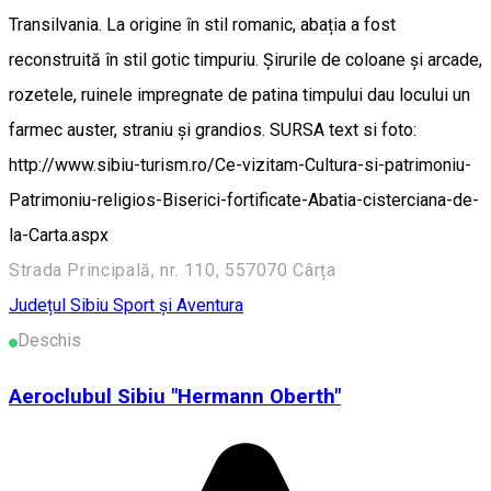
Transilvania. La origine în stil romanic, abația a fost
reconstruită în stil gotic timpuriu. Șirurile de coloane și arcade,
rozetele, ruinele impregnate de patina timpului dau locului un
farmec auster, straniu și grandios. SURSA text si foto:
http://www.sibiu-turism.ro/Ce-vizitam-Cultura-si-patrimoniu-
Patrimoniu-religios-Biserici-fortificate-Abatia-cisterciana-de-
la-Carta.aspx
Strada Principală, nr. 110, 557070 Cârța
Județul Sibiu
Sport și Aventura
Deschis
Aeroclubul Sibiu "Hermann Oberth"