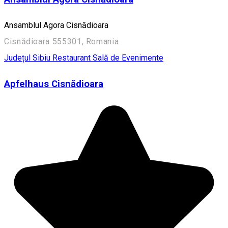
Ansamblul Agora Cisnădioara
Cisnădioara 555301, Romania
Județul Sibiu
Restaurant
Sală de Evenimente
Apfelhaus Cisnădioara