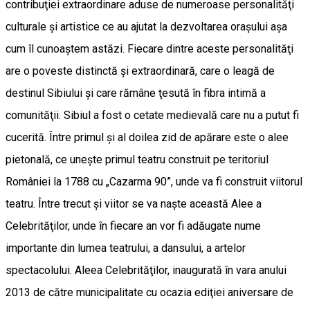
contribuţiei extraordinare aduse de numeroase personalităţi
culturale şi artistice ce au ajutat la dezvoltarea oraşului aşa
cum îl cunoaştem astăzi. Fiecare dintre aceste personalităţi
are o poveste distinctă şi extraordinară, care o leagă de
destinul Sibiului şi care rămâne ţesută în fibra intimă a
comunităţii. Sibiul a fost o cetate medievală care nu a putut fi
cucerită. Între primul şi al doilea zid de apărare este o alee
pietonală, ce uneşte primul teatru construit pe teritoriul
României la 1788 cu „Cazarma 90”, unde va fi construit viitorul
teatru. Între trecut şi viitor se va naşte această Alee a
Celebrităţilor, unde în fiecare an vor fi adăugate nume
importante din lumea teatrului, a dansului, a artelor
spectacolului. Aleea Celebrităţilor, inaugurată în vara anului
2013 de către municipalitate cu ocazia ediţiei aniversare de