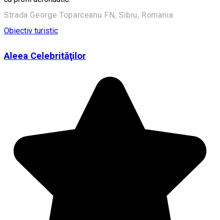
Strada George Toparceanu FN, Sibiu, Romania
Obiectiv turistic
Aleea Celebrităţilor