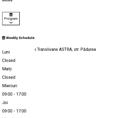
Închis
Program
Weekly Schedule
Muzeul Civilizației Translivane ASTRA, str. Pădurea
Luni
Dumbrava, nr. 16
Closed
Marți
Closed
Hartă
Miercuri
09:00
-
17:00
Joi
+40751166524
09:00
-
17:00