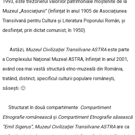
1993, este trezorierul valorilor patrimoniale moştenite de la
Muzeul „Asociațiunii” (înființat în anul 1905 de Asociațiunea
Transilvană pentru Cultura şi Literatura Poporului Român, şi
desființat, prin dictat comunist, în 1950).
Astăzi,
Muzeul Civilizaţiei Transilvane ASTRA
este parte
a Complexului Naţional Muzeal ASTRA, înființat în anul 2001,
având cea mai vastă structură etno-muzeală din România,
tratând, distinct, specificul culturii populare româneşti,
săseşti. 🙂
Structurat în două compartimente:
Compartiment
Etnografie românească
și
Compartiment Etnografie săsească
”Emil Sigerus”, Muzeul Civilizaţiei Transilvane ASTRA
are ca