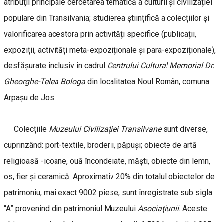
atribuţii principale cercetarea tematică a culturii și civilizației
populare din Transilvania; studierea științifică a colecțiilor și
valorificarea acestora prin activități specifice (publicații,
expoziții, activități meta-expoziționale și para-expoziționale),
desfășurate inclusiv în cadrul
Centrului Cultural Memorial Dr.
Gheorghe-Telea Bologa
din localitatea Noul Român, comuna
Arpașu de Jos.
Colecțiile
Muzeului Civilizației Transilvane
sunt diverse,
cuprinzând: port-textile, broderii, păpuşi; obiecte de artă
religioasă -icoane, ouă încondeiate, măști, obiecte din lemn,
os, fier și ceramică. Aproximativ 20% din totalul obiectelor de
patrimoniu, mai exact 9002 piese, sunt înregistrate sub sigla
“A” provenind din patrimoniul Muzeului
Asociaţiunii
. Aceste