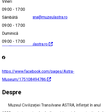
Vineri
09:00
-
17:00
civilizatie.transilvana@muzeulastra.ro
Sâmbătă
09:00
-
17:00
Duminică
09:00
-
17:00
http://www.muzeulastra.ro
https://www.facebook.com/pages/Astra-
Museum/175108494786
Despre
Muzeul Civilizației Transilvane ASTRA, înființat în anul