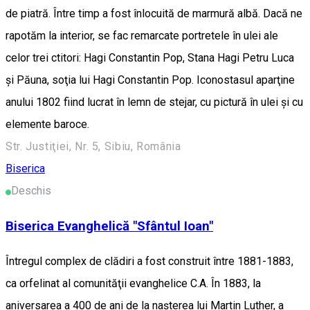
de piatră. Între timp a fost înlocuită de marmură albă. Dacă ne
rapotăm la interior, se fac remarcate portretele în ulei ale
celor trei ctitori: Hagi Constantin Pop, Stana Hagi Petru Luca
şi Păuna, soţia lui Hagi Constantin Pop. Iconostasul aparţine
anului 1802 fiind lucrat în lemn de stejar, cu pictură în ulei şi cu
elemente baroce.
Str. Justiţiei, Nr. 5, Sibiu, România
Biserica
Deschis
Biserica Evanghelică "Sfântul Ioan"
Întregul complex de clădiri a fost construit între 1881-1883,
ca orfelinat al comunităţii evanghelice C.A. În 1883, la
aniversarea a 400 de ani de la naşterea lui Martin Luther, a