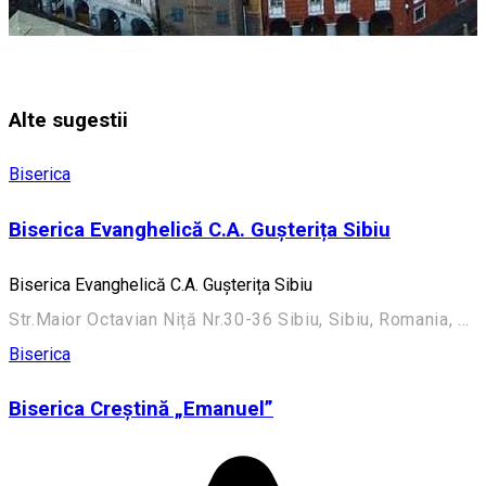
Alte sugestii
Biserica
Biserica Evanghelică C.A. Gușterița Sibiu
Biserica Evanghelică C.A. Gușterița Sibiu
Str.Maior Octavian Niță Nr.30-36 Sibiu, Sibiu, Romania, 550270
Biserica
Biserica Creștină „Emanuel”