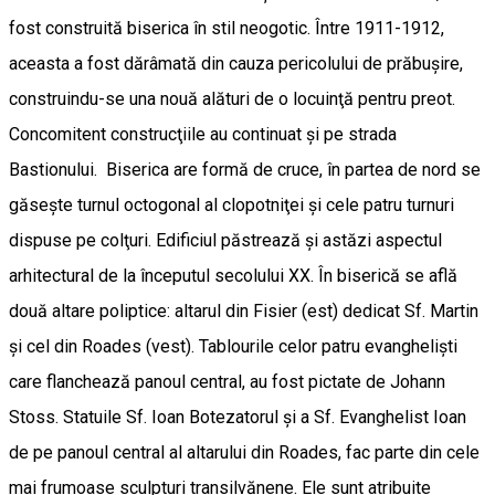
fost construită biserica în stil neogotic. Între 1911-1912,
aceasta a fost dărâmată din cauza pericolului de prăbuşire,
construindu-se una nouă alături de o locuinţă pentru preot.
Concomitent construcţiile au continuat şi pe strada
Bastionului. Biserica are formă de cruce, în partea de nord se
găseşte turnul octogonal al clopotniţei şi cele patru turnuri
dispuse pe colţuri. Edificiul păstrează şi astăzi aspectul
arhitectural de la începutul secolului XX. În biserică se află
două altare poliptice: altarul din Fisier (est) dedicat Sf. Martin
şi cel din Roades (vest). Tablourile celor patru evanghelişti
care flanchează panoul central, au fost pictate de Johann
Stoss. Statuile Sf. Ioan Botezatorul şi a Sf. Evanghelist Ioan
de pe panoul central al altarului din Roades, fac parte din cele
mai frumoase sculpturi transilvănene. Ele sunt atribuite