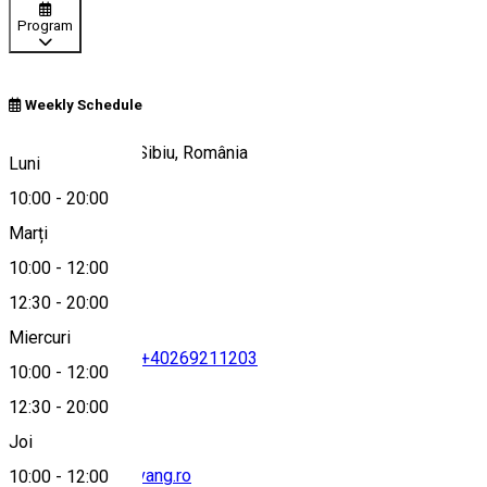
Program
Weekly Schedule
Piaţa Huet, Nr. 1, Sibiu, România
Luni
10:00
-
20:00
Marți
Hartă
10:00
-
12:00
12:30
-
20:00
Miercuri
+40269213141
•
+40269211203
10:00
-
12:00
12:30
-
20:00
Joi
hermannstadt@evang.ro
10:00
-
12:00