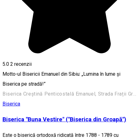
5.0
2
recenzii
Motto-ul Bisericii Emanuel din Sibiu: „Lumina în lume şi
Biserica pe stradă!”
Biserica Creştină Penticostală Emanuel, Strada Frații Grachi 3, Sibiu, România
Biserica
Biserica "Buna Vestire" ("Biserica din Groapă")
Este o biserică ortodoxă ridicată între 1788 - 1789 cu