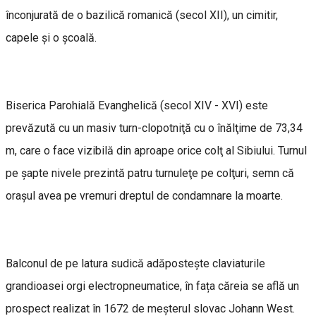
înconjurată de o bazilică romanică (secol XII), un cimitir,
capele şi o şcoală.
Biserica Parohială Evanghelică (secol XIV - XVI) este
prevăzută cu un masiv turn-clopotniţă cu o înălţime de 73,34
m, care o face vizibilă din aproape orice colţ al Sibiului. Turnul
pe şapte nivele prezintă patru turnuleţe pe colţuri, semn că
oraşul avea pe vremuri dreptul de condamnare la moarte.
Balconul de pe latura sudică adăpostește claviaturile
grandioasei orgi electropneumatice, în fața căreia se află un
prospect realizat în 1672 de meşterul slovac Johann West.