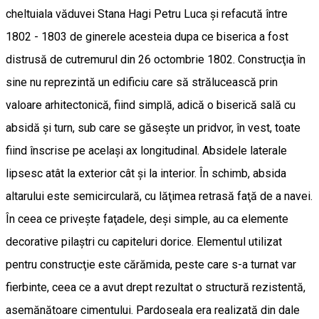
cheltuiala văduvei Stana Hagi Petru Luca şi refacută între
1802 - 1803 de ginerele acesteia dupa ce biserica a fost
distrusă de cutremurul din 26 octombrie 1802. Construcţia în
sine nu reprezintă un edificiu care să strălucească prin
valoare arhitectonică, fiind simplă, adică o biserică sală cu
absidă şi turn, sub care se găseşte un pridvor, în vest, toate
fiind înscrise pe acelaşi ax longitudinal. Absidele laterale
lipsesc atât la exterior cât şi la interior. În schimb, absida
altarului este semicirculară, cu lăţimea retrasă faţă de a navei.
În ceea ce priveşte faţadele, deşi simple, au ca elemente
decorative pilaştri cu capiteluri dorice. Elementul utilizat
pentru construcţie este cărămida, peste care s-a turnat var
fierbinte, ceea ce a avut drept rezultat o structură rezistentă,
asemănătoare cimentului. Pardoseala era realizată din dale