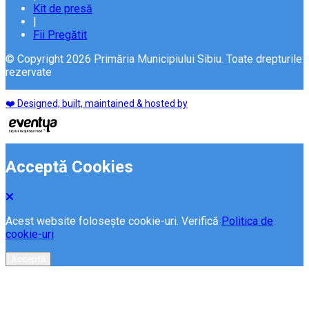
Kit de presă
|
Fii Pregătit
© Copyright 2026 Primăria Municipiului Sibiu. Toate drepturile
rezervate
❤️ Designed, built, maintained & hosted by
Acceptă Cookies
Acest website folosește cookie-uri. Verifică
Politica de
cookie-uri
Acceptă