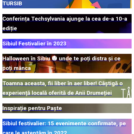
TURSIB
Conferința Techsylvania ajunge la cea de-a 10-a
ediție
Sibiul Festivalier în 2023
Halloween în Sibiu 🎃 unde te poți distra și ce
poți mânca
Toamna aceasta, fii liber în aer liber! Câștigă o
experiență locală oferită de Anii Drumeției
Inspirație pentru Paște
Sibiul festivalier: 15 evenimente confirmate, pe
care le așteptăm în 2022