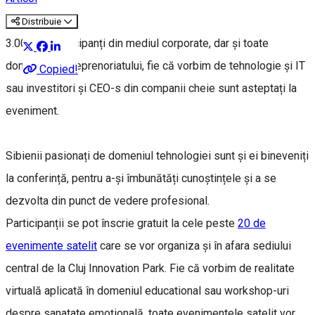
Distribuie
3.000 de participanți din mediul corporate, dar și toate
domeniile antreprenoriatului, fie că vorbim de tehnologie și IT
Copied!
sau investitori și CEO-s din companii cheie sunt asteptați la
eveniment.
Sibienii pasionați de domeniul tehnologiei sunt și ei bineveniți
la conferință, pentru a-și îmbunătăți cunoștințele și a se
dezvolta din punct de vedere profesional.
Participanții se pot înscrie gratuit la cele peste
20 de
evenimente satelit
care se vor organiza și în afara sediului
central de la Cluj Innovation Park. Fie că vorbim de realitate
virtuală aplicată în domeniul educational sau workshop-uri
despre sanatate emoțională, toate evenimentele satelit vor