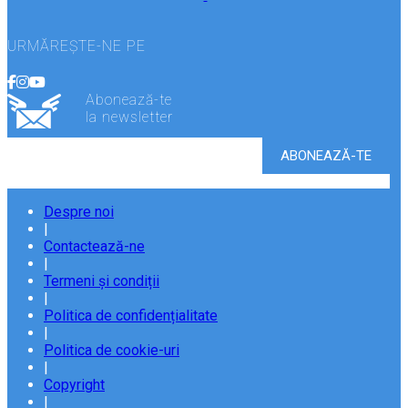
URMĂREȘTE-NE PE
Abonează-te
la newsletter
Despre noi
|
Contactează-ne
|
Termeni și condiții
|
Politica de confidențialitate
|
Politica de cookie-uri
|
Copyright
|