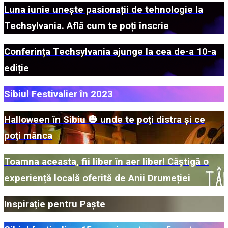
Luna iunie unește pasionații de tehnologie la
Techsylvania. Află cum te poți înscrie
Conferința Techsylvania ajunge la cea de-a 10-a
ediție
Sibiul Festivalier în 2023
Halloween în Sibiu 🎃 unde te poți distra și ce
poți mânca
Toamna aceasta, fii liber în aer liber! Câștigă o
experiență locală oferită de Anii Drumeției
Inspirație pentru Paște