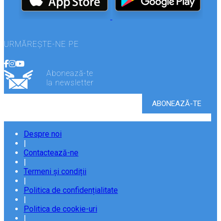
URMĂREȘTE-NE PE
Abonează-te
la newsletter
Despre noi
|
Contactează-ne
|
Termeni și condiții
|
Politica de confidențialitate
|
Politica de cookie-uri
|