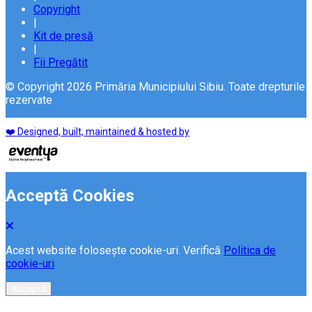
Copyright
|
Kit de presă
|
Fii Pregătit
© Copyright 2026 Primăria Municipiului Sibiu. Toate drepturile
rezervate
❤️ Designed, built, maintained & hosted by
Acceptă Cookies
Acest website folosește cookie-uri. Verifică
Politica de
cookie-uri
Acceptă