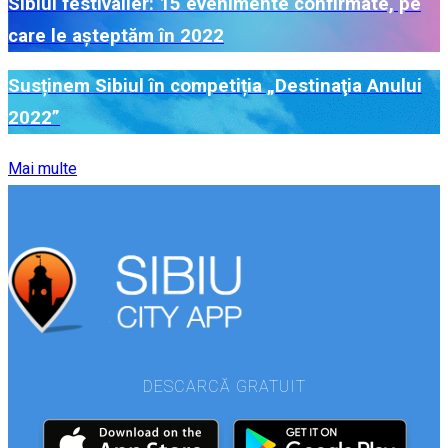
Sibiul festivalier: 15 evenimente confirmate, pe
care le așteptăm în 2022
Susținem Sibiul în competiția „Destinaţia Anului
2022”
Mai multe
DESCARCĂ GRATUIT