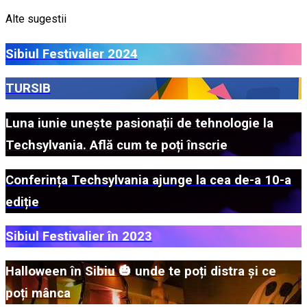
Alte sugestii
Sibiul Festivalier 2024
TURSIB
Luna iunie unește pasionații de tehnologie la
Techsylvania. Află cum te poți înscrie
Conferința Techsylvania ajunge la cea de-a 10-a
ediție
Sibiul Festivalier în 2023
Halloween în Sibiu 🎃 unde te poți distra și ce
poți mânca