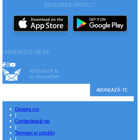
DESCARCĂ GRATUIT
URMĂREȘTE-NE PE
Abonează-te
la newsletter
Despre noi
|
Contactează-ne
|
Termeni și condiții
|