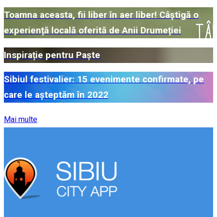
Toamna aceasta, fii liber în aer liber! Câștigă o
experiență locală oferită de Anii Drumeției
Inspirație pentru Paște
Sibiul festivalier: 15 evenimente confirmate, pe
care le așteptăm în 2022
Mai multe