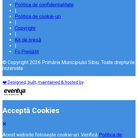
Politica de confidențialitate
|
Politica de cookie-uri
|
Copyright
|
Kit de presă
|
Fii Pregătit
© Copyright 2026 Primăria Municipiului Sibiu. Toate drepturile
rezervate
❤️ Designed, built, maintained & hosted by
Acceptă Cookies
Acest website folosește cookie-uri. Verifică
Politica de