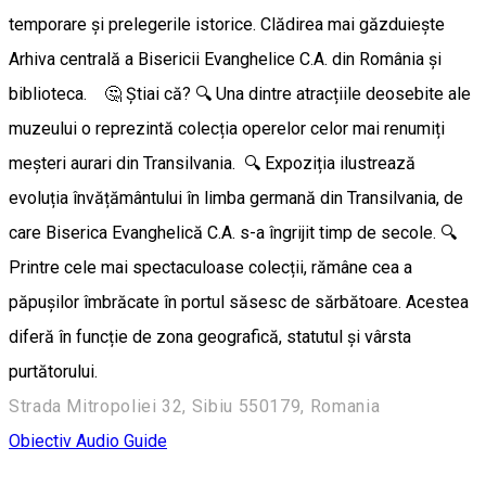
temporare și prelegerile istorice. Clădirea mai găzduiește
Arhiva centrală a Bisericii Evanghelice C.A. din România şi
biblioteca. 🤔 Știai că? 🔍 Una dintre atracțiile deosebite ale
muzeului o reprezintă colecția operelor celor mai renumiți
meșteri aurari din Transilvania. 🔍 Expoziția ilustrează
evoluția învățământului în limba germană din Transilvania, de
care Biserica Evanghelică C.A. s-a îngrijit timp de secole. 🔍
Printre cele mai spectaculoase colecții, rămâne cea a
păpușilor îmbrăcate în portul săsesc de sărbătoare. Acestea
diferă în funcție de zona geografică, statutul și vârsta
purtătorului.
Strada Mitropoliei 32, Sibiu 550179, Romania
Obiectiv Audio Guide