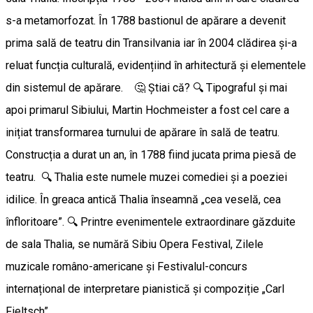
s-a metamorfozat. În 1788 bastionul de apărare a devenit
prima sală de teatru din Transilvania iar în 2004 clădirea și-a
reluat funcția culturală, evidențiind în arhitectură și elementele
din sistemul de apărare. 🤔 Știai că? 🔍 Tipograful și mai
apoi primarul Sibiului, Martin Hochmeister a fost cel care a
inițiat transformarea turnului de apărare în sală de teatru.
Construcția a durat un an, în 1788 fiind jucata prima piesă de
teatru. 🔍 Thalia este numele muzei comediei și a poeziei
idilice. În greaca antică Thalia înseamnă „cea veselă, cea
înfloritoare”. 🔍 Printre evenimentele extraordinare găzduite
de sala Thalia, se numără Sibiu Opera Festival, Zilele
muzicale româno-americane și Festivalul-concurs
internațional de interpretare pianistică și compoziție „Carl
Fieltsch”.