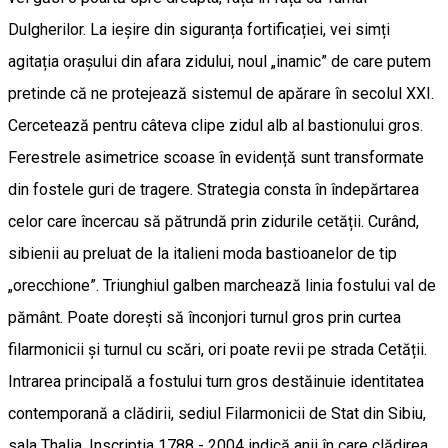
Dulgherilor. La ieșire din siguranța fortificației, vei simți
agitația orașului din afara zidului, noul „inamic” de care putem
pretinde că ne protejează sistemul de apărare în secolul XXI.
Cercetează pentru câteva clipe zidul alb al bastionului gros.
Ferestrele asimetrice scoase în evidență sunt transformate
din fostele guri de tragere. Strategia consta în îndepărtarea
celor care încercau să pătrundă prin zidurile cetății. Curând,
sibienii au preluat de la italieni moda bastioanelor de tip
„orecchione”. Triunghiul galben marchează linia fostului val de
pământ. Poate dorești să înconjori turnul gros prin curtea
filarmonicii și turnul cu scări, ori poate revii pe strada Cetății.
Intrarea principală a fostului turn gros destăinuie identitatea
contemporană a clădirii, sediul Filarmonicii de Stat din Sibiu,
sala Thalia. Inscripția 1788 - 2004 indică anii în care clădirea