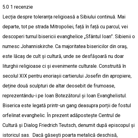
5.0
1 recenzie
Lecția despre toleranța religioasă a Sibiului continuă. Mai
departe, tot pe strada Mitropoliei, față în față cu parcul, vei
descoperi turnul bisericii evanghelice „Sfântul Ioan”. Sibienii o
numesc Johanniskirche. Ca majoritatea bisericilor din oraș,
este lăcaș de cult și cultură, unde se desfășoară nu doar
liturghii religioase ci și evenimente culturale. Construită în
secolul XIX pentru enoriașii cartierului Josefin din apropiere,
deține două sculpturi de altar deosebit de frumoase,
reprezentându-i pe Ioan Botezătorul și Ioan Evanghelistul.
Biserica este legată printr-un gang deasupra porții de fostul
orfelinat evanghelic. În prezent adăpostește Centrul de
Cultură şi Dialog Friedrich Teutsch, denumit după episcopul și
istoricul sas. Dacă găsești poarta metalică deschisă,