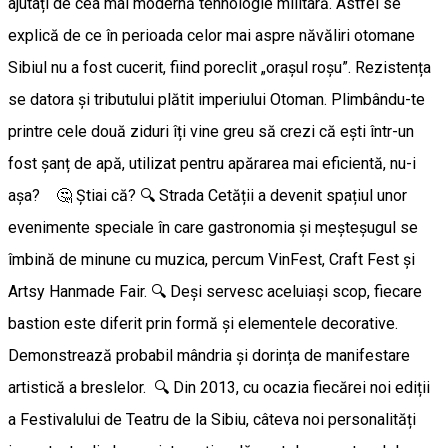
ajutați de cea mai modernă tehnologie militară. Astfel se
explică de ce în perioada celor mai aspre năvăliri otomane
Sibiul nu a fost cucerit, fiind poreclit „orașul roșu”. Rezistența
se datora și tributului plătit imperiului Otoman. Plimbându-te
printre cele două ziduri îți vine greu să crezi că ești într-un
fost șanț de apă, utilizat pentru apărarea mai eficientă, nu-i
așa? 🤔 Știai că? 🔍 Strada Cetății a devenit spațiul unor
evenimente speciale în care gastronomia și meșteșugul se
îmbină de minune cu muzica, percum VinFest, Craft Fest și
Artsy Hanmade Fair. 🔍 Deși servesc aceluiași scop, fiecare
bastion este diferit prin formă și elementele decorative.
Demonstrează probabil mândria și dorința de manifestare
artistică a breslelor. 🔍 Din 2013, cu ocazia fiecărei noi ediții
a Festivalului de Teatru de la Sibiu, câteva noi personalități