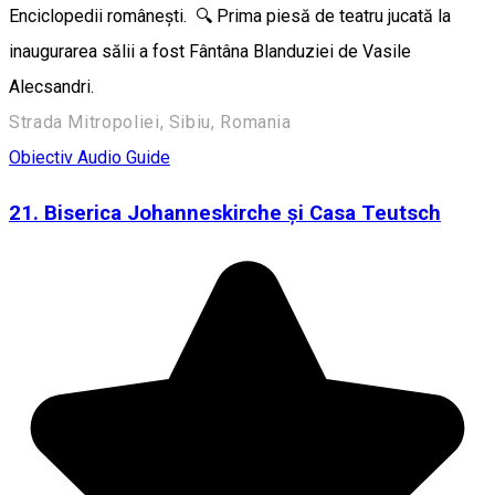
Enciclopedii românești. 🔍 Prima piesă de teatru jucată la
inaugurarea sălii a fost Fântâna Blanduziei de Vasile
Alecsandri.
Strada Mitropoliei, Sibiu, Romania
Obiectiv Audio Guide
21. Biserica Johanneskirche și Casa Teutsch