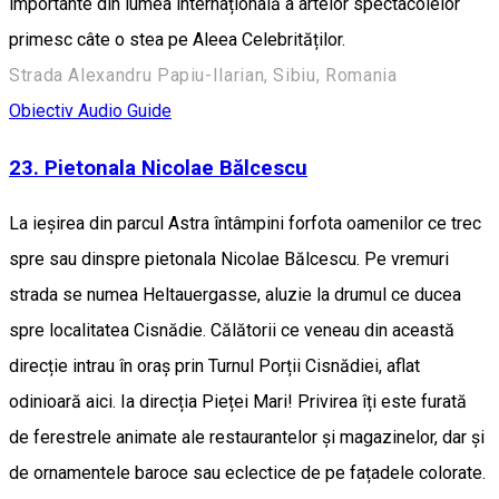
importante din lumea internațională a artelor spectacolelor
primesc câte o stea pe Aleea Celebrităților.
Strada Alexandru Papiu-Ilarian, Sibiu, Romania
Obiectiv Audio Guide
23. Pietonala Nicolae Bălcescu
La ieșirea din parcul Astra întâmpini forfota oamenilor ce trec
spre sau dinspre pietonala Nicolae Bălcescu. Pe vremuri
strada se numea Heltauergasse, aluzie la drumul ce ducea
spre localitatea Cisnădie. Călătorii ce veneau din această
direcție intrau în oraș prin Turnul Porții Cisnădiei, aflat
odinioară aici. Ia direcția Pieței Mari! Privirea îți este furată
de ferestrele animate ale restaurantelor și magazinelor, dar și
de ornamentele baroce sau eclectice de pe fațadele colorate.