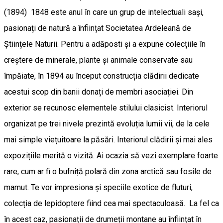
(1894) 1848 este anul în care un grup de intelectuali sași,
pasionați de natură a înființat Societatea Ardeleană de
Științele Naturii. Pentru a adăposti și a expune colecțiile în
creștere de minerale, plante și animale conservate sau
împăiate, în 1894 au început construcția clădirii dedicate
acestui scop din banii donați de membri asociației. Din
exterior se recunosc elementele stilului clasicist. Interiorul
organizat pe trei nivele prezintă evoluția lumii vii, de la cele
mai simple viețuitoare la păsări. Interiorul clădirii și mai ales
expozițiile merită o vizită. Ai ocazia să vezi exemplare foarte
rare, cum ar fi o bufniță polară din zona arctică sau fosile de
mamut. Te vor impresiona și speciile exotice de fluturi,
colecția de lepidoptere fiind cea mai spectaculoasă. La fel ca
în acest caz, pasionații de drumeții montane au înființat în