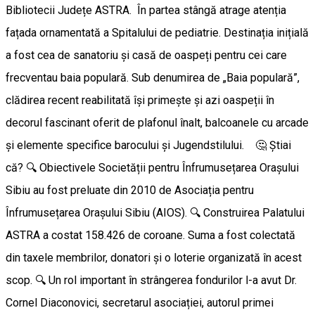
Bibliotecii Județe ASTRA. În partea stângă atrage atenția
fațada ornamentată a Spitalului de pediatrie. Destinația inițială
a fost cea de sanatoriu și casă de oaspeți pentru cei care
frecventau baia populară. Sub denumirea de „Baia populară”,
clădirea recent reabilitată își primește și azi oaspeții în
decorul fascinant oferit de plafonul înalt, balcoanele cu arcade
și elemente specifice barocului și Jugendstilului. 🤔 Știai
că? 🔍 Obiectivele Societății pentru Înfrumusețarea Orașului
Sibiu au fost preluate din 2010 de Asociația pentru
Înfrumusețarea Orașului Sibiu (AIOS). 🔍 Construirea Palatului
ASTRA a costat 158.426 de coroane. Suma a fost colectată
din taxele membrilor, donatori și o loterie organizată în acest
scop. 🔍 Un rol important în strângerea fondurilor l-a avut Dr.
Cornel Diaconovici, secretarul asociației, autorul primei