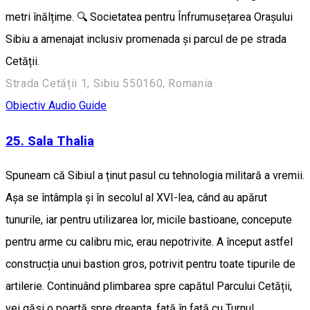
metri înălțime. 🔍 Societatea pentru Înfrumusețarea Orașului
Sibiu a amenajat inclusiv promenada și parcul de pe strada
Cetății.
Strada Cetății 1, Sibiu 550160, Romania
Obiectiv Audio Guide
25. Sala Thalia
Spuneam că Sibiul a ținut pasul cu tehnologia militară a vremii.
Așa se întâmpla și în secolul al XVI-lea, când au apărut
tunurile, iar pentru utilizarea lor, micile bastioane, concepute
pentru arme cu calibru mic, erau nepotrivite. A început astfel
construcția unui bastion gros, potrivit pentru toate tipurile de
artilerie. Continuând plimbarea spre capătul Parcului Cetății,
vei găsi o poartă spre dreapta, față în față cu Turnul