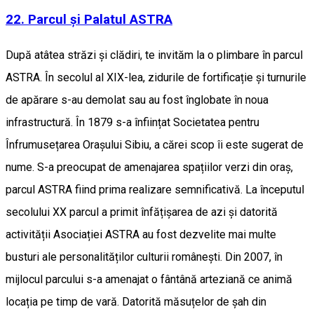
22. Parcul și Palatul ASTRA
După atâtea străzi și clădiri, te invităm la o plimbare în parcul
ASTRA. În secolul al XIX-lea, zidurile de fortificație și turnurile
de apărare s-au demolat sau au fost înglobate în noua
infrastructură. În 1879 s-a înființat Societatea pentru
Înfrumusețarea Orașului Sibiu, a cărei scop îi este sugerat de
nume. S-a preocupat de amenajarea spațiilor verzi din oraș,
parcul ASTRA fiind prima realizare semnificativă. La începutul
secolului XX parcul a primit înfățișarea de azi și datorită
activității Asociației ASTRA au fost dezvelite mai multe
busturi ale personalităților culturii românești. Din 2007, în
mijlocul parcului s-a amenajat o fântână arteziană ce animă
locația pe timp de vară. Datorită măsuțelor de șah din