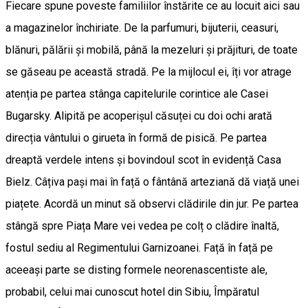
Fiecare spune poveste familiilor înstărite ce au locuit aici sau
a magazinelor închiriate. De la parfumuri, bijuterii, ceasuri,
blănuri, pălării și mobilă, până la mezeluri și prăjituri, de toate
se găseau pe această stradă. Pe la mijlocul ei, îți vor atrage
atenția pe partea stânga capitelurile corintice ale Casei
Bugarsky. Alipită pe acoperișul căsuței cu doi ochi arată
direcția vântului o girueta în formă de pisică. Pe partea
dreaptă verdele intens și bovindoul scot în evidență Casa
Bielz. Câțiva pași mai în față o fântână arteziană dă viață unei
piațete. Acordă un minut să observi clădirile din jur. Pe partea
stângă spre Piața Mare vei vedea pe colț o clădire înaltă,
fostul sediu al Regimentului Garnizoanei. Față în față pe
aceeași parte se disting formele neorenascentiste ale,
probabil, celui mai cunoscut hotel din Sibiu, Împăratul