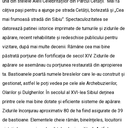
una din stelele Aleii Celebrităților din Parcul Cetății. Mai fă
câțiva pași pentru a ajunge pe strada Cetății, botezată și „Cea
mai frumoasă stradă din Sibiu”. Spectaculozitatea se
datorează patinei istorice imprimate de turnurile și zidurile de
apărare, recent rehabilitate și redeschise publicului pentru
vizitare, după mai multe decenii. Rămâne cea mai bine
păstrată porțiune din fortificația de secol XIV. Zidurile de
apărare se asemănau cu porțiunea restaurată din apropierea
ta. Bastioanele poartă numele breslelor care le-au construit și
gestionat, astfel le poți vedea pe cele ale Archebuzierilor,
Olarilor și Dulgherilor. În secolul al XVI-lea Sibiul deținea
printre cele mai bine dotate și eficiente sisteme de apărare.
Zidurile înconjurau aproximativ 80 de ha fiind asigurate de 39
de bastioane. Elementele cheie rămân, bineînțeles, locuitorii