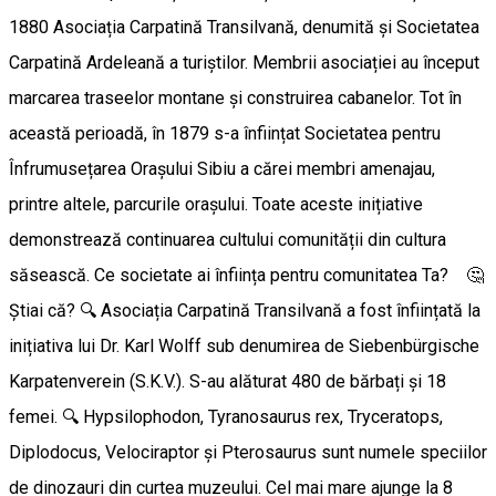
1880 Asociația Carpatină Transilvană, denumită și Societatea
Carpatină Ardeleană a turiștilor. Membrii asociației au început
marcarea traseelor montane și construirea cabanelor. Tot în
această perioadă, în 1879 s-a înființat Societatea pentru
Înfrumusețarea Orașului Sibiu a cărei membri amenajau,
printre altele, parcurile orașului. Toate aceste inițiative
demonstrează continuarea cultului comunității din cultura
săsească. Ce societate ai înființa pentru comunitatea Ta? 🤔
Știai că? 🔍 Asociația Carpatină Transilvană a fost înființată la
inițiativa lui Dr. Karl Wolff sub denumirea de Siebenbürgische
Karpatenverein (S.K.V.). S-au alăturat 480 de bărbați și 18
femei. 🔍 Hypsilophodon, Tyranosaurus rex, Tryceratops,
Diplodocus, Velociraptor și Pterosaurus sunt numele speciilor
de dinozauri din curtea muzeului. Cel mai mare ajunge la 8