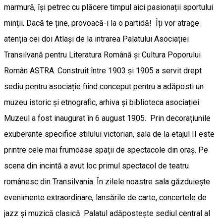
marmură, își petrec cu plăcere timpul aici pasionații sportului
minții. Dacă te ține, provoacă-i la o partidă! Îți vor atrage
atenția cei doi Atlași de la intrarea Palatului Asociației
Transilvană pentru Literatura Română și Cultura Poporului
Român ASTRA. Construit între 1903 și 1905 a servit drept
sediu pentru asociație fiind conceput pentru a adăposti un
muzeu istoric și etnografic, arhiva și biblioteca asociației.
Muzeul a fost inaugurat în 6 august 1905. Prin decorațiunile
exuberante specifice stilului victorian, sala de la etajul II este
printre cele mai frumoase spații de spectacole din oraș. Pe
scena din incintă a avut loc primul spectacol de teatru
românesc din Transilvania. În zilele noastre sala găzduiește
evenimente extraordinare, lansările de carte, concertele de
jazz și muzică clasică. Palatul adăpostește sediul central al