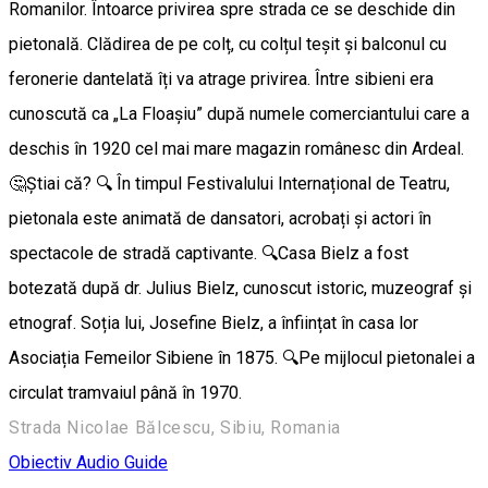
Romanilor. Întoarce privirea spre strada ce se deschide din
pietonală. Clădirea de pe colț, cu colțul teșit și balconul cu
feronerie dantelată îți va atrage privirea. Între sibieni era
cunoscută ca „La Floașiu” după numele comerciantului care a
deschis în 1920 cel mai mare magazin românesc din Ardeal.
🤔Știai că? 🔍 În timpul Festivalului Internațional de Teatru,
pietonala este animată de dansatori, acrobați și actori în
spectacole de stradă captivante. 🔍Casa Bielz a fost
botezată după dr. Julius Bielz, cunoscut istoric, muzeograf și
etnograf. Soția lui, Josefine Bielz, a înființat în casa lor
Asociația Femeilor Sibiene în 1875. 🔍Pe mijlocul pietonalei a
circulat tramvaiul până în 1970.
Strada Nicolae Bălcescu, Sibiu, Romania
Obiectiv Audio Guide