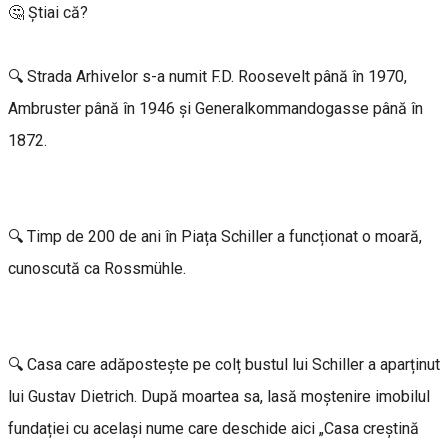
🤔 Știai că?
🔍 Strada Arhivelor s-a numit F.D. Roosevelt până în 1970,
Ambruster până în 1946 și Generalkommandogasse până în
1872.
🔍 Timp de 200 de ani în Piața Schiller a funcționat o moară,
cunoscută ca Rossmühle.
🔍 Casa care adăpostește pe colț bustul lui Schiller a aparținut
lui Gustav Dietrich. După moartea sa, lasă moștenire imobilul
fundației cu același nume care deschide aici „Casa creștină