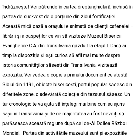
îndrăznește! Vei pătrunde în curtea dreptunghiulară, închisă în
partea de sud-vest de o porțiune din zidul fortificației.
Această mică oază a orașului e animată de clienții cafenelei –
librării și a oaspeților ce vin să viziteze Muzeul Bisericii
Evanghelice C.A. din Transilvania găzduit la etajul I. Dacă ai
timp la dispoziție și ești curios să afli mai multe despre
istoria comunităților săsești din Transilvania, vizitează
expoziția. Vei vedea o copie a primului document ce atestă
Sibiul din 1191, obiecte bisericești, portul popular săsesc din
diferitele zone, o adevărată colecție din tezaurul săsesc. Un
tur cronologic te va ajuta să înțelegi mai bine cum au ajuns
sașii în Transilvania și de ce majoritatea au fost nevoiți să
părăsească această regiune după cel de-Al Doilea Război
Mondial. Partea din activitățile muzeului sunt și expozițiile