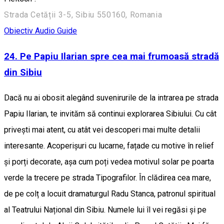
Strada Cetății 3-5, Sibiu 550160, Romania
Obiectiv Audio Guide
24. Pe Papiu Ilarian spre cea mai frumoasă stradă
din Sibiu
Dacă nu ai obosit alegând suvenirurile de la intrarea pe strada
Papiu Ilarian, te invităm să continui explorarea Sibiului. Cu cât
privești mai atent, cu atât vei descoperi mai multe detalii
interesante. Acoperișuri cu lucarne, fațade cu motive în relief
și porți decorate, așa cum poți vedea motivul solar pe poarta
verde la trecere pe strada Tipografilor. În clădirea cea mare,
de pe colț a locuit dramaturgul Radu Stanca, patronul spiritual
al Teatrului Național din Sibiu. Numele lui îl vei regăsi și pe