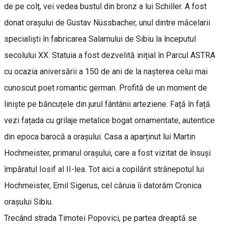
de pe colț, vei vedea bustul din bronz a lui Schiller. A fost
donat orașului de Gustav Nüssbacher, unul dintre măcelarii
specialiști în fabricarea Salamului de Sibiu la începutul
secolului XX. Statuia a fost dezvelită inițial în Parcul ASTRA
cu ocazia aniversării a 150 de ani de la nașterea celui mai
cunoscut poet romantic german. Profită de un moment de
liniște pe băncuțele din jurul fântânii arteziene. Față în față
vezi fațada cu grilaje metalice bogat ornamentate, autentice
din epoca barocă a orașului. Casa a aparținut lui Martin
Hochmeister, primarul orașului, care a fost vizitat de însuși
împăratul Iosif al II-lea. Tot aici a copilărit strănepotul lui
Hochmeister, Emil Sigerus, cel căruia îi datorăm Cronica
orașului Sibiu.
Trecând strada Timotei Popovici, pe partea dreaptă se