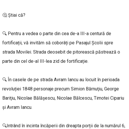
🤔 Știai că?
🔍 Pentru a vedea o parte din cea de-a III-a centură de
fortificații, vă invităm să coborâți pe Pasajul Școlii spre
strada Movilei. Strada deosebit de pitorească păstrează o
parte din cel de-al III-lea zid de fortificație.
🔍 În casele de pe strada Avram Iancu au locuit în perioada
revoluției 1848 personaje precum Simion Bărnuţiu, George
Bariţiu, Nicolae Bălăşescu, Nicolae Bălcescu, Timotei Cipariu
și Avram Iancu.
🔍Intrând în incinta încăperii din dreapta porții de la numărul 6,