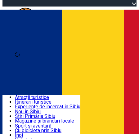
Open main menu
Loading
Autentificare
Înscrie-te
Descoperă
Atracții turistice
Itinerarii turistice
Info utile
Experiențe de încercat în Sibiu
Podcastul de istorie sibiană
Nou în Sibiu
Cultură
Știri Primăria Sibiu
ActivitățI & Aventură
Muzee
Magazine și branduri locale
Biserici
Artizani sibieni
Sport și aventură
Parcuri, Zoo
Sibiul Verde
Cu bicicleta prin Sibiu
Cazare
Împrejurimile Sibiului
Servicii publice
Înot
Română