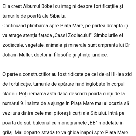
El a creat Albumul Böbel cu imagini despre fortificațiile și
turnurile de poartă ale Sibiului.
Continuând plimbarea spre Piața Mare, pe partea dreaptă îți
va atrage atenția fațada „Casei Zodiacului”. Simbolurile ei
zodiacale, vegetale, animale și minerale sunt amprenta lui Dr.
Johann Müller, doctor în filosofie și științe juridice.
O parte a construcțiilor au fost ridicate pe cel de-al III-lea zid
de fortificație, turnurile de apărare fiind înglobate în corpul
clădirii. Poți remarca asta dacă deschizi poarta curții de la
numărul 9. Înainte de a ajunge în Piața Mare mai ai ocazia să
vezi una dintre cele mai pitorești curți ale Sibiului. Intră pe
poarta de sub balconul cu monogramele „BB” modelate în
grilaj. Mai departe strada te va ghida înapoi spre Piața Mare.