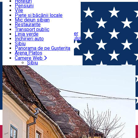
Educație
Echitație
Hoteluri
Cum ajung în Sibiu
Sport indoor
Pensiuni
Mâncare & Distracție
Centre de informare turistică
Loc de joacă indoor
Vile
Ghizi de turism
Loc de joacă outdoor
Hostels
Piețe și băcănii locale
Tururi ghidate
Schi
Motel
Mic dejun sibian
Transport & Parcări
Publicații locale
Patinaj
Camping
Restaurante
Saloane de înfrumusețare
Yoga
Camere de închiriat
Pizza
Transport public
Apartamente în regim hotelier
Fast Food
Linia verde
Camere Web
Cazare în împrejurimile Sibiului
Cafenele
Închirieri auto
Cofetărie
Închirieri biciclete
Sibiu
Pub, Bar
Închirieri trotinete
Panorama de pe Gușterița
Cluburi
Taxi
Arena Platoș
Brutării
Ride Sharing
Camere Web
Acasă
Obiectiv Audio Guide
8. Strada Avram Iancu
Bilete de parcare
Sibiu
Parcări
Panorama de pe Gușterița
Încărcare vehicule electrice
Arena Platoș