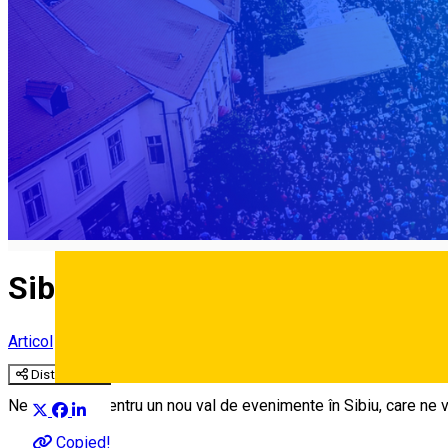
Sibiul Festivalier în 2023
Articol
Distribuie
Deutsch
Ne pregătim pentru un nou val de evenimente în Sibiu, care ne vor
Copied!