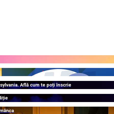
ylvania. Află cum te poți înscrie
iție
i mânca