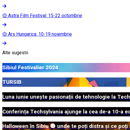
🟡 Astra Film Festival: 15-22 octombrie
🟡 Ars Hungarica: 10-19 noiembrie
Alte sugestii
Sibiul Festivalier 2024
TURSIB
Luna iunie unește pasionații de tehnologie la Techs
Conferința Techsylvania ajunge la cea de-a 10-a ed
Halloween în Sibiu 🎃 unde te poți distra și ce poț