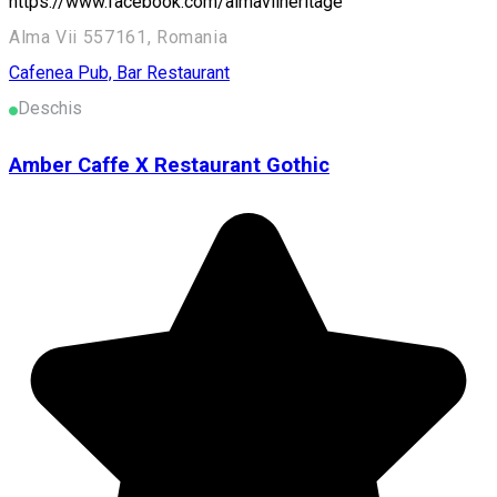
https://www.facebook.com/almaviiheritage
Alma Vii 557161, Romania
Cafenea
Pub, Bar
Restaurant
Deschis
Amber Caffe X Restaurant Gothic