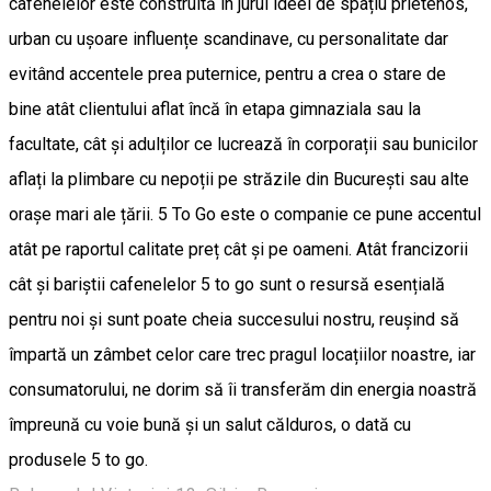
cafenelelor este construită în jurul ideei de spațiu prietenos,
urban cu ușoare influențe scandinave, cu personalitate dar
evitând accentele prea puternice, pentru a crea o stare de
bine atât clientului aflat încă în etapa gimnaziala sau la
facultate, cât și adulților ce lucrează în corporații sau bunicilor
aflați la plimbare cu nepoții pe străzile din București sau alte
orașe mari ale țării. 5 To Go este o companie ce pune accentul
atât pe raportul calitate preț cât și pe oameni. Atât francizorii
cât și bariștii cafenelelor 5 to go sunt o resursă esențială
pentru noi și sunt poate cheia succesului nostru, reușind să
împartă un zâmbet celor care trec pragul locațiilor noastre, iar
consumatorului, ne dorim să îi transferăm din energia noastră
împreună cu voie bună și un salut călduros, o dată cu
produsele 5 to go.