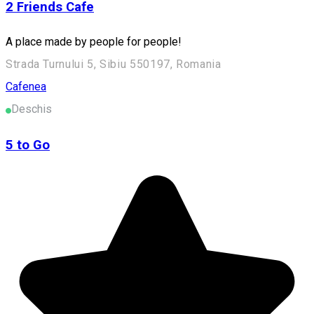
2 Friends Cafe
A place made by people for people!
Strada Turnului 5, Sibiu 550197, Romania
Cafenea
Deschis
5 to Go