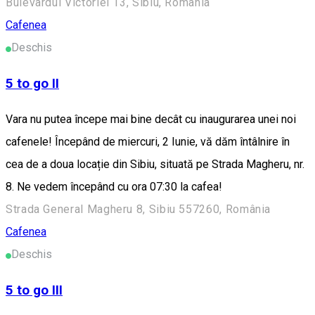
Bulevardul Victoriei 13, Sibiu, Romania
Cafenea
Deschis
5 to go II
Vara nu putea începe mai bine decât cu inaugurarea unei noi
cafenele! Începând de miercuri, 2 Iunie, vă dăm întâlnire în
cea de a doua locație din Sibiu, situată pe Strada Magheru, nr.
8. Ne vedem începând cu ora 07:30 la cafea!
Strada General Magheru 8, Sibiu 557260, România
Cafenea
Deschis
5 to go III