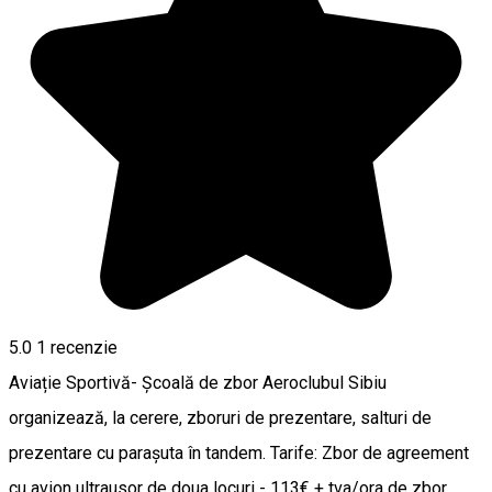
5.0
1 recenzie
Aviație Sportivă- Şcoală de zbor Aeroclubul Sibiu
organizează, la cerere, zboruri de prezentare, salturi de
prezentare cu parașuta în tandem. Tarife: Zbor de agreement
cu avion ultrausor de doua locuri - 113€ + tva/ora de zbor