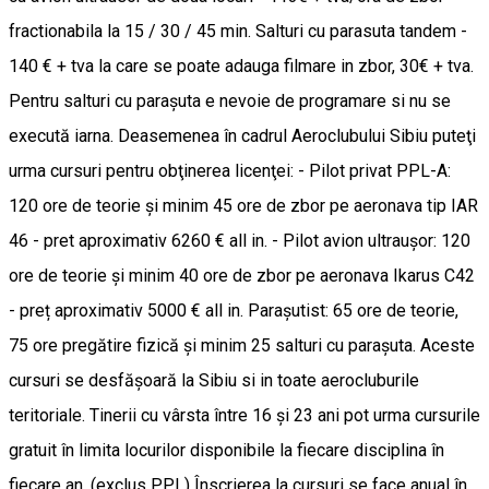
fractionabila la 15 / 30 / 45 min. Salturi cu parasuta tandem -
140 € + tva la care se poate adauga filmare in zbor, 30€ + tva.
Pentru salturi cu parașuta e nevoie de programare si nu se
execută iarna. Deasemenea în cadrul Aeroclubului Sibiu puteţi
urma cursuri pentru obţinerea licenţei: - Pilot privat PPL-A:
120 ore de teorie şi minim 45 ore de zbor pe aeronava tip IAR
46 - pret aproximativ 6260 € all in. - Pilot avion ultrauşor: 120
ore de teorie şi minim 40 ore de zbor pe aeronava Ikarus C42
- preț aproximativ 5000 € all in. Paraşutist: 65 ore de teorie,
75 ore pregătire fizică şi minim 25 salturi cu paraşuta. Aceste
cursuri se desfăşoară la Sibiu si in toate aerocluburile
teritoriale. Tinerii cu vârsta între 16 şi 23 ani pot urma cursurile
gratuit în limita locurilor disponibile la fiecare disciplina în
fiecare an. (exclus PPL) Înscrierea la cursuri se face anual în