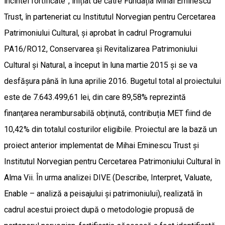
incintei fortificate”, inițiat de către Fundația Mihai Eminescu
Trust, în parteneriat cu Institutul Norvegian pentru Cercetarea
Patrimoniului Cultural, și aprobat în cadrul Programului
PA16/RO12, Conservarea și Revitalizarea Patrimoniului
Cultural și Natural, a început în luna martie 2015 și se va
desfășura până în luna aprilie 2016. Bugetul total al proiectului
este de 7.643.499,61 lei, din care 89,58% reprezintă
finanţarea nerambursabilă obținută, contribuția MET fiind de
10,42% din totalul costurilor eligibile. Proiectul are la bază un
proiect anterior implementat de Mihai Eminescu Trust și
Institutul Norvegian pentru Cercetarea Patrimoniului Cultural în
Alma Vii. În urma analizei DIVE (Describe, Interpret, Valuate,
Enable – analiză a peisajului și patrimoniului), realizată în
cadrul acestui proiect după o metodologie propusă de