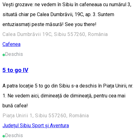
Vești grozave: ne vedem în Sibiu în cafeneaua cu numărul 3,
situată chiar pe Calea Dumbrăvii, 19C, ap. 3. Suntem
entuziasmați peste măsură! See you there!
Calea Dumbrăvii 19C, Sibiu 557260, România
Cafenea
Deschis
5 to go IV
A patra locație 5 to go din Sibiu s-a deschis în Piața Unirii, nr.
1. Ne vedem aici, dimineață de dimineață, pentru cea mai
bună cafea!
Piața Unirii 1, Sibiu 557260, România
Județul Sibiu
Sport și Aventura
Deschis