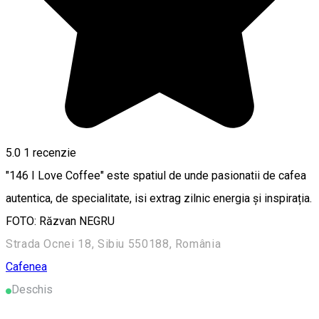
5.0
1 recenzie
"146 I Love Coffee" este spatiul de unde pasionatii de cafea
autentica, de specialitate, isi extrag zilnic energia şi inspirația.
FOTO: Răzvan NEGRU
Strada Ocnei 18, Sibiu 550188, România
Cafenea
Deschis