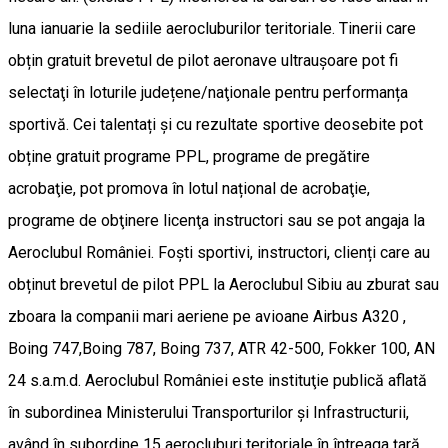
luna ianuarie la sediile aerocluburilor teritoriale. Tinerii care
obțin gratuit brevetul de pilot aeronave ultraușoare pot fi
selectaţi în loturile județene/naţionale pentru performanța
sportivă. Cei talentați şi cu rezultate sportive deosebite pot
obține gratuit programe PPL, programe de pregătire
acrobaţie, pot promova în lotul național de acrobaţie,
programe de obţinere licenţa instructori sau se pot angaja la
Aeroclubul României. Foști sportivi, instructori, clienți care au
obținut brevetul de pilot PPL la Aeroclubul Sibiu au zburat sau
zboara la companii mari aeriene pe avioane Airbus A320 ,
Boing 747,Boing 787, Boing 737, ATR 42-500, Fokker 100, AN
24 s.a.m.d. Aeroclubul României este instituţie publică aflată
în subordinea Ministerului Transporturilor şi Infrastructurii,
având în subordine 15 aerocluburi teritoriale în întreaga ţară,