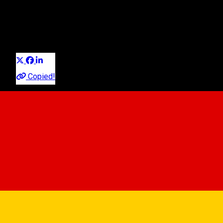
Sibiu Touristenrouten
Distribuie
About
Copied!
Um die Geschichte(n) von Hermannstadt zu erfahren, muss
der Besucher seinen Spaziergang im Herzen der Stadt
beginnen, beim Ratturm, dem Verbindungsglied zwischen
Großem und Kleinem Ring – eine Weltenachse, seit
Jahrhunderten Angelpunkt des Hermannstädter Lebens. Zu
Füßen des Turms breitet sich eine
bezaubernde Stadtlandschaft aus.
Route Stop Points