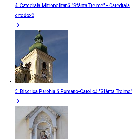
4.
Catedrala Mitropolitană "Sfânta Treime" - Catedrala
ortodoxă
5.
Biserica Parohială Romano-Catolică "Sfânta Treime"