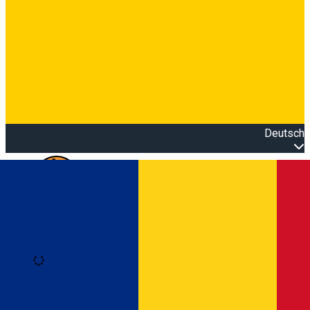
Deutsch
Open main menu
Loading
Anmeldung
Anmelden